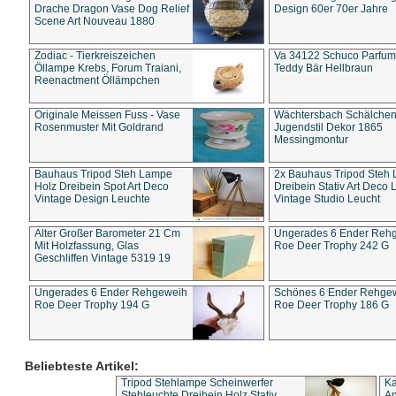
Drache Dragon Vase Dog Relief
Design 60er 70er Jahre
Scene Art Nouveau 1880
Zodiac - Tierkreiszeichen
Va 34122 Schuco Parfum 
Öllampe Krebs, Forum Traiani,
Teddy Bär Hellbraun
Reenactment Öllämpchen
Originale Meissen Fuss - Vase
Wächtersbach Schälche
Rosenmuster Mit Goldrand
Jugendstil Dekor 1865
Messingmontur
Bauhaus Tripod Steh Lampe
2x Bauhaus Tripod Steh
Holz Dreibein Spot Art Deco
Dreibein Stativ Art Deco L
Vintage Design Leuchte
Vintage Studio Leucht
Alter Großer Barometer 21 Cm
Ungerades 6 Ender Reh
Mit Holzfassung, Glas
Roe Deer Trophy 242 G
Geschliffen Vintage 5319 19
Ungerades 6 Ender Rehgeweih
Schönes 6 Ender Rehge
Roe Deer Trophy 194 G
Roe Deer Trophy 186 G
Beliebteste Artikel:
Tripod Stehlampe Scheinwerfer
Ka
Stehleuchte Dreibein Holz Stativ
An