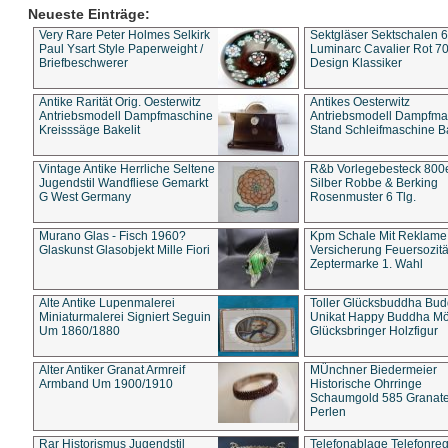
Neueste Einträge:
Very Rare Peter Holmes Selkirk
Sektgläser Sektschalen 
Paul Ysart Style Paperweight /
Luminarc Cavalier Rot 70
Briefbeschwerer
Design Klassiker
Antike Rarität Orig. Oesterwitz
Antikes Oesterwitz
Antriebsmodell Dampfmaschine
Antriebsmodell Dampfma
Kreisssäge Bakelit
Stand Schleifmaschine Ba
Vintage Antike Herrliche Seltene
R&b Vorlegebesteck 800
Jugendstil Wandfliese Gemarkt
Silber Robbe & Berking
G West Germany
Rosenmuster 6 Tlg.
Murano Glas - Fisch 1960?
Kpm Schale Mit Reklame
Glaskunst Glasobjekt Mille Fiori
Versicherung Feuersozitä
Zeptermarke 1. Wahl
Alte Antike Lupenmalerei
Toller Glücksbuddha Bu
Miniaturmalerei Signiert Seguin
Unikat Happy Buddha M
Um 1860/1880
Glücksbringer Holzfigur
Alter Antiker Granat Armreif
MÜnchner Biedermeier
Armband Um 1900/1910
Historische Ohrringe
Schaumgold 585 Granate 
Perlen
Rar Historismus Jugendstil
Telefonablage Telefonreg