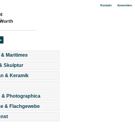
|
Kontakt
Anmelden
 & Maritimes
 & Skulptur
an & Keramik
 & Photographica
he & Flachgewebe
nst