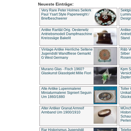
Neueste Einträge:
Very Rare Peter Holmes Selkirk
Sektgl
Paul Ysart Style Paperweight /
Lumina
Briefbeschwerer
Design
Antike Rarität Orig. Oesterwitz
Antike
Antriebsmodell Dampfmaschine
Antri
Kreisssäge Bakelit
Stand 
Vintage Antike Herrliche Seltene
R&b Vo
Jugendstil Wandfliese Gemarkt
Silber
G West Germany
Rosenm
Murano Glas - Fisch 1960?
Kpm S
Glaskunst Glasobjekt Mille Fiori
Versic
Zepter
Alte Antike Lupenmalerei
Toller
Miniaturmalerei Signiert Seguin
Unika
Um 1860/1880
Glücks
Alter Antiker Granat Armreif
MÜnch
Armband Um 1900/1910
Histor
Schaum
Perlen
Rar Historismus Jugendstil
Telefo