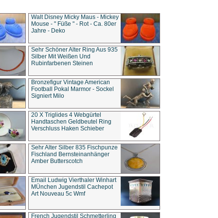
Walt Disney Micky Maus - Mickey
Mouse - " Füße " - Rot - Ca. 80er
Jahre - Deko
Sehr Schöner Alter Ring Aus 935
Silber Mit Weißen Und
Rubinfarbenen Steinen
Bronzefigur Vintage American
Football Pokal Marmor - Sockel
Signiert Milo
20 X Triglides 4 Webgürtel
Handtaschen Geldbeutel Ring
Verschluss Haken Schieber
Sehr Alter Silber 835 Fischpunze
Fischland Bernsteinanhänger
Amber Butterscotch
Email Ludwig Vierthaler Winhart
MÜnchen Jugendstil Cachepot
Art Nouveau 5c Wmf
French Jugendstil Schmetterling