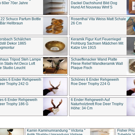
 60er 70er Jahre
Dackel Dachshund Bild Dog
Hund Art Nouveau Wmf S
22 Schuco Parfum Bottle
Rosenthal Vita Weiss Matt Schale
Bär Hellbraun
26 Cm
ersbach Schälchen
Keramik Figur Kurt Feuerriegel
stil Dekor 1865
Frohburg Sachsen Mädchen Mit
ngmontur
Katze Um 1915
uhaus Tripod Steh Lampe
Schaeffenacker Wand Platte
in Stativ Art Deco Loft
Fliese Relief Wandkeramik Wall
e Studio Leucht
Plaque Fisch
ades 6 Ender Rehgeweih
Schönes 6 Ender Rehgeweih
eer Trophy 242 G
Roe Deer Trophy 224 G
es 6 Ender Rehgeweih
6 Ender Rehgeweih Auf
eer Trophy 186 G
Naturholzbrett Roe Deer Trophy
Höhe: 34 Cm
Kamin Kaminumrandung " Victoria "
Fisher Pri
Antik Shabby Umrandung Vintage
Zubehör, V