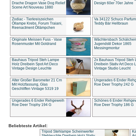
Drache Dragon Vase Dog Relief
Design 60er 70er Jahre
Scene Art Nouveau 1880
Zodiac - Tierkreiszeichen
Va 34122 Schuco Parfum 
Öllampe Krebs, Forum Traiani,
Teddy Bär Hellbraun
Reenactment Öllämpchen
Originale Meissen Fuss - Vase
Wächtersbach Schälche
Rosenmuster Mit Goldrand
Jugendstil Dekor 1865
Messingmontur
Bauhaus Tripod Steh Lampe
2x Bauhaus Tripod Steh
Holz Dreibein Spot Art Deco
Dreibein Stativ Art Deco L
Vintage Design Leuchte
Vintage Studio Leucht
Alter Großer Barometer 21 Cm
Ungerades 6 Ender Reh
Mit Holzfassung, Glas
Roe Deer Trophy 242 G
Geschliffen Vintage 5319 19
Ungerades 6 Ender Rehgeweih
Schönes 6 Ender Rehge
Roe Deer Trophy 194 G
Roe Deer Trophy 186 G
Beliebteste Artikel:
Tripod Stehlampe Scheinwerfer
Ka
Stehleuchte Dreibein Holz Stativ
An