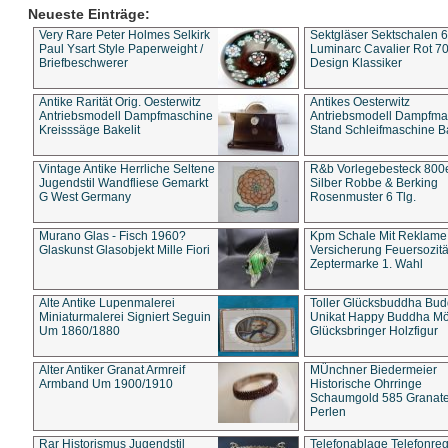
Neueste Einträge:
Very Rare Peter Holmes Selkirk
Sektgläser Sektschalen 
Paul Ysart Style Paperweight /
Luminarc Cavalier Rot 70
Briefbeschwerer
Design Klassiker
Antike Rarität Orig. Oesterwitz
Antikes Oesterwitz
Antriebsmodell Dampfmaschine
Antriebsmodell Dampfma
Kreisssäge Bakelit
Stand Schleifmaschine Ba
Vintage Antike Herrliche Seltene
R&b Vorlegebesteck 800
Jugendstil Wandfliese Gemarkt
Silber Robbe & Berking
G West Germany
Rosenmuster 6 Tlg.
Murano Glas - Fisch 1960?
Kpm Schale Mit Reklame
Glaskunst Glasobjekt Mille Fiori
Versicherung Feuersozitä
Zeptermarke 1. Wahl
Alte Antike Lupenmalerei
Toller Glücksbuddha Bu
Miniaturmalerei Signiert Seguin
Unikat Happy Buddha M
Um 1860/1880
Glücksbringer Holzfigur
Alter Antiker Granat Armreif
MÜnchner Biedermeier
Armband Um 1900/1910
Historische Ohrringe
Schaumgold 585 Granate 
Perlen
Rar Historismus Jugendstil
Telefonablage Telefonreg