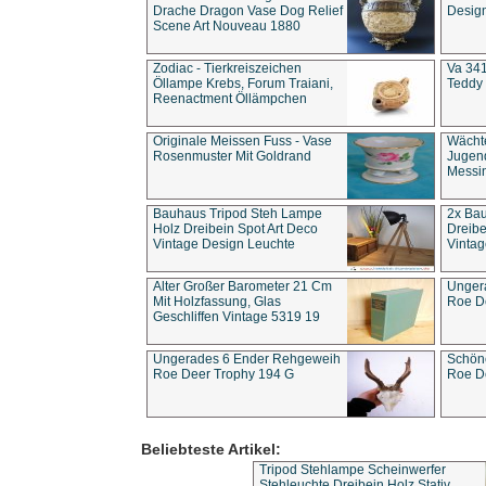
Drache Dragon Vase Dog Relief
Design
Scene Art Nouveau 1880
Zodiac - Tierkreiszeichen
Va 341
Öllampe Krebs, Forum Traiani,
Teddy 
Reenactment Öllämpchen
Originale Meissen Fuss - Vase
Wächt
Rosenmuster Mit Goldrand
Jugend
Messi
Bauhaus Tripod Steh Lampe
2x Ba
Holz Dreibein Spot Art Deco
Dreibe
Vintage Design Leuchte
Vintag
Alter Großer Barometer 21 Cm
Unger
Mit Holzfassung, Glas
Roe D
Geschliffen Vintage 5319 19
Ungerades 6 Ender Rehgeweih
Schön
Roe Deer Trophy 194 G
Roe D
Beliebteste Artikel:
Tripod Stehlampe Scheinwerfer
Stehleuchte Dreibein Holz Stativ