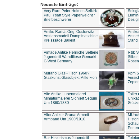
Neueste Einträge:
Very Rare Peter Holmes Selkirk
Sektgl
Paul Ysart Style Paperweight /
Lumina
Briefbeschwerer
Design
Antike Rarität Orig. Oesterwitz
Antike
Antriebsmodell Dampfmaschine
Antri
Kreisssäge Bakelit
Stand 
Vintage Antike Herrliche Seltene
R&b Vo
Jugendstil Wandfliese Gemarkt
Silber
G West Germany
Rosenm
Murano Glas - Fisch 1960?
Kpm S
Glaskunst Glasobjekt Mille Fiori
Versic
Zepter
Alte Antike Lupenmalerei
Toller
Miniaturmalerei Signiert Seguin
Unika
Um 1860/1880
Glücks
Alter Antiker Granat Armreif
MÜnch
Armband Um 1900/1910
Histor
Schaum
Perlen
Rar Historismus Jugendstil
Telefo