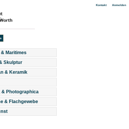
|
Kontakt
Anmelden
 & Maritimes
 & Skulptur
an & Keramik
 & Photographica
he & Flachgewebe
nst