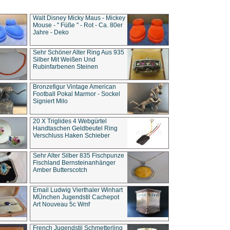
Walt Disney Micky Maus - Mickey
Mouse - " Füße " - Rot - Ca. 80er
Jahre - Deko
Sehr Schöner Alter Ring Aus 935
Silber Mit Weißen Und
Rubinfarbenen Steinen
Bronzefigur Vintage American
Football Pokal Marmor - Sockel
Signiert Milo
20 X Triglides 4 Webgürtel
Handtaschen Geldbeutel Ring
Verschluss Haken Schieber
Sehr Alter Silber 835 Fischpunze
Fischland Bernsteinanhänger
Amber Butterscotch
Email Ludwig Vierthaler Winhart
MÜnchen Jugendstil Cachepot
Art Nouveau 5c Wmf
French Jugendstil Schmetterling