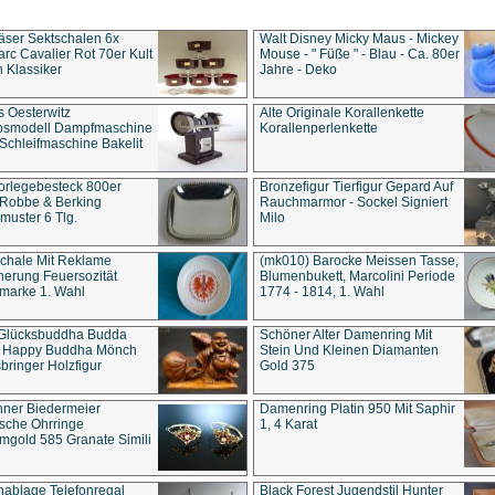
äser Sektschalen 6x
Walt Disney Micky Maus - Mickey
rc Cavalier Rot 70er Kult
Mouse - " Füße " - Blau - Ca. 80er
 Klassiker
Jahre - Deko
s Oesterwitz
Alte Originale Korallenkette
ebsmodell Dampfmaschine
Korallenperlenkette
Schleifmaschine Bakelit
rlegebesteck 800er
Bronzefigur Tierfigur Gepard Auf
 Robbe & Berking
Rauchmarmor - Sockel Signiert
uster 6 Tlg.
Milo
chale Mit Reklame
(mk010) Barocke Meissen Tasse,
herung Feuersozität
Blumenbukett, Marcolini Periode
marke 1. Wahl
1774 - 1814, 1. Wahl
 Glücksbuddha Budda
Schöner Alter Damenring Mit
t Happy Buddha Mönch
Stein Und Kleinen Diamanten
bringer Holzfigur
Gold 375
ner Biedermeier
Damenring Platin 950 Mit Saphir
ische Ohrringe
1, 4 Karat
gold 585 Granate Simili
nablage Telefonregal
Black Forest Jugendstil Hunter