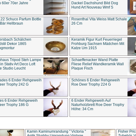
 60er 70er Jahre
Dackel Dachshund Bild Dog
Hund Art Nouveau Wmf S
22 Schuco Parfum Bottle
Rosenthal Vita Weiss Matt Schale
Bär Hellbraun
26 Cm
ersbach Schälchen
Keramik Figur Kurt Feuerriegel
stil Dekor 1865
Frohburg Sachsen Mädchen Mit
ngmontur
Katze Um 1915
uhaus Tripod Steh Lampe
Schaeffenacker Wand Platte
in Stativ Art Deco Loft
Fliese Relief Wandkeramik Wall
e Studio Leucht
Plaque Fisch
ades 6 Ender Rehgeweih
Schönes 6 Ender Rehgeweih
eer Trophy 242 G
Roe Deer Trophy 224 G
es 6 Ender Rehgeweih
6 Ender Rehgeweih Auf
eer Trophy 186 G
Naturholzbrett Roe Deer Trophy
Höhe: 34 Cm
Kamin Kaminumrandung " Victoria "
Fisher Pri
Antik Shabby Umrandung Vintage
Zubehör, V