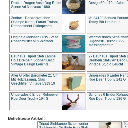
Drache Dragon Vase Dog Relief
Design 60er 70er Jahre
Scene Art Nouveau 1880
Zodiac - Tierkreiszeichen
Va 34122 Schuco Parfum 
Öllampe Krebs, Forum Traiani,
Teddy Bär Hellbraun
Reenactment Öllämpchen
Originale Meissen Fuss - Vase
Wächtersbach Schälche
Rosenmuster Mit Goldrand
Jugendstil Dekor 1865
Messingmontur
Bauhaus Tripod Steh Lampe
2x Bauhaus Tripod Steh
Holz Dreibein Spot Art Deco
Dreibein Stativ Art Deco L
Vintage Design Leuchte
Vintage Studio Leucht
Alter Großer Barometer 21 Cm
Ungerades 6 Ender Reh
Mit Holzfassung, Glas
Roe Deer Trophy 242 G
Geschliffen Vintage 5319 19
Ungerades 6 Ender Rehgeweih
Schönes 6 Ender Rehge
Roe Deer Trophy 194 G
Roe Deer Trophy 186 G
Beliebteste Artikel:
Tripod Stehlampe Scheinwerfer
Ka
Stehleuchte Dreibein Holz Stativ
An