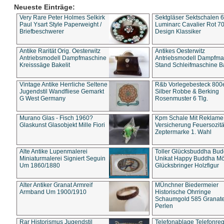
Neueste Einträge:
Very Rare Peter Holmes Selkirk
Sektgläser Sektschalen 
Paul Ysart Style Paperweight /
Luminarc Cavalier Rot 70
Briefbeschwerer
Design Klassiker
Antike Rarität Orig. Oesterwitz
Antikes Oesterwitz
Antriebsmodell Dampfmaschine
Antriebsmodell Dampfma
Kreisssäge Bakelit
Stand Schleifmaschine Ba
Vintage Antike Herrliche Seltene
R&b Vorlegebesteck 800
Jugendstil Wandfliese Gemarkt
Silber Robbe & Berking
G West Germany
Rosenmuster 6 Tlg.
Murano Glas - Fisch 1960?
Kpm Schale Mit Reklame
Glaskunst Glasobjekt Mille Fiori
Versicherung Feuersozitä
Zeptermarke 1. Wahl
Alte Antike Lupenmalerei
Toller Glücksbuddha Bu
Miniaturmalerei Signiert Seguin
Unikat Happy Buddha M
Um 1860/1880
Glücksbringer Holzfigur
Alter Antiker Granat Armreif
MÜnchner Biedermeier
Armband Um 1900/1910
Historische Ohrringe
Schaumgold 585 Granate 
Perlen
Rar Historismus Jugendstil
Telefonablage Telefonreg