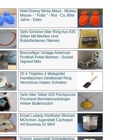
Walt Disney Micky Maus - Mickey
Mouse - " Füße " - Rot - Ca. 80er
Jahre - Deko
Sehr Schöner Alter Ring Aus 935
Silber Mit Weißen Und
Rubinfarbenen Steinen
Bronzefigur Vintage American
Football Pokal Marmor - Sockel
Signiert Milo
20 X Triglides 4 Webgürtel
Handtaschen Geldbeutel Ring
Verschluss Haken Schieber
Sehr Alter Silber 835 Fischpunze
Fischland Bernsteinanhänger
Amber Butterscotch
Email Ludwig Vierthaler Winhart
MÜnchen Jugendstil Cachepot
Art Nouveau 5c Wmf
French Jugendstil Schmetterling