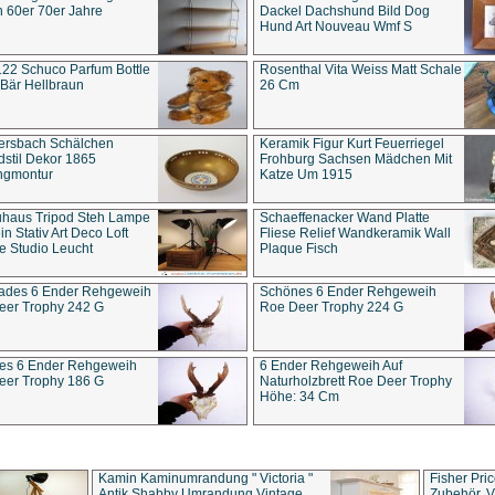
 60er 70er Jahre
Dackel Dachshund Bild Dog
Hund Art Nouveau Wmf S
22 Schuco Parfum Bottle
Rosenthal Vita Weiss Matt Schale
Bär Hellbraun
26 Cm
ersbach Schälchen
Keramik Figur Kurt Feuerriegel
stil Dekor 1865
Frohburg Sachsen Mädchen Mit
ngmontur
Katze Um 1915
uhaus Tripod Steh Lampe
Schaeffenacker Wand Platte
in Stativ Art Deco Loft
Fliese Relief Wandkeramik Wall
e Studio Leucht
Plaque Fisch
ades 6 Ender Rehgeweih
Schönes 6 Ender Rehgeweih
eer Trophy 242 G
Roe Deer Trophy 224 G
es 6 Ender Rehgeweih
6 Ender Rehgeweih Auf
eer Trophy 186 G
Naturholzbrett Roe Deer Trophy
Höhe: 34 Cm
Kamin Kaminumrandung " Victoria "
Fisher Pri
Antik Shabby Umrandung Vintage
Zubehör, V