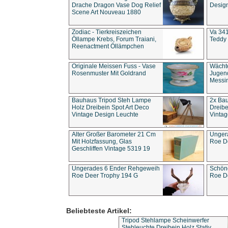
Drache Dragon Vase Dog Relief
Design
Scene Art Nouveau 1880
Zodiac - Tierkreiszeichen
Va 341
Öllampe Krebs, Forum Traiani,
Teddy 
Reenactment Öllämpchen
Originale Meissen Fuss - Vase
Wächt
Rosenmuster Mit Goldrand
Jugend
Messi
Bauhaus Tripod Steh Lampe
2x Ba
Holz Dreibein Spot Art Deco
Dreibe
Vintage Design Leuchte
Vintag
Alter Großer Barometer 21 Cm
Unger
Mit Holzfassung, Glas
Roe D
Geschliffen Vintage 5319 19
Ungerades 6 Ender Rehgeweih
Schön
Roe Deer Trophy 194 G
Roe D
Beliebteste Artikel:
Tripod Stehlampe Scheinwerfer
Stehleuchte Dreibein Holz Stativ