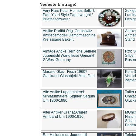
Neueste Einträge:
Very Rare Peter Holmes Selkirk
Sektgl
Paul Ysart Style Paperweight /
Lumina
Briefbeschwerer
Design
Antike Rarität Orig. Oesterwitz
Antike
Antriebsmodell Dampfmaschine
Antri
Kreisssäge Bakelit
Stand 
Vintage Antike Herrliche Seltene
R&b Vo
Jugendstil Wandfliese Gemarkt
Silber
G West Germany
Rosenm
Murano Glas - Fisch 1960?
Kpm S
Glaskunst Glasobjekt Mille Fiori
Versic
Zepter
Alte Antike Lupenmalerei
Toller
Miniaturmalerei Signiert Seguin
Unika
Um 1860/1880
Glücks
Alter Antiker Granat Armreif
MÜnch
Armband Um 1900/1910
Histor
Schaum
Perlen
Rar Historismus Jugendstil
Telefo