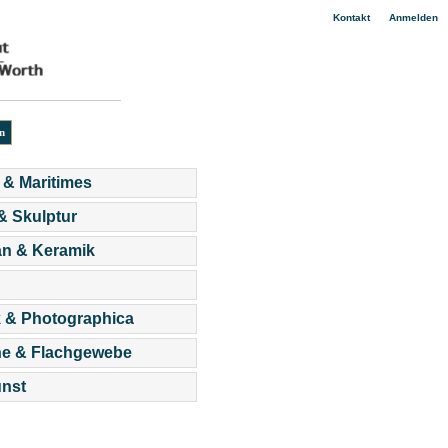
|
Kontakt
Anmelden
 & Maritimes
 & Skulptur
an & Keramik
 & Photographica
he & Flachgewebe
nst