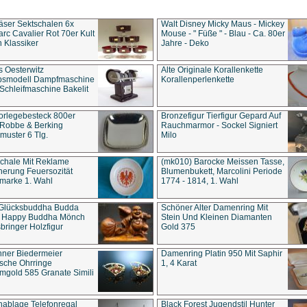
äser Sektschalen 6x
Walt Disney Micky Maus - Mickey
rc Cavalier Rot 70er Kult
Mouse - " Füße " - Blau - Ca. 80er
 Klassiker
Jahre - Deko
s Oesterwitz
Alte Originale Korallenkette
ebsmodell Dampfmaschine
Korallenperlenkette
Schleifmaschine Bakelit
rlegebesteck 800er
Bronzefigur Tierfigur Gepard Auf
 Robbe & Berking
Rauchmarmor - Sockel Signiert
uster 6 Tlg.
Milo
chale Mit Reklame
(mk010) Barocke Meissen Tasse,
herung Feuersozität
Blumenbukett, Marcolini Periode
marke 1. Wahl
1774 - 1814, 1. Wahl
 Glücksbuddha Budda
Schöner Alter Damenring Mit
t Happy Buddha Mönch
Stein Und Kleinen Diamanten
bringer Holzfigur
Gold 375
ner Biedermeier
Damenring Platin 950 Mit Saphir
ische Ohrringe
1, 4 Karat
gold 585 Granate Simili
nablage Telefonregal
Black Forest Jugendstil Hunter