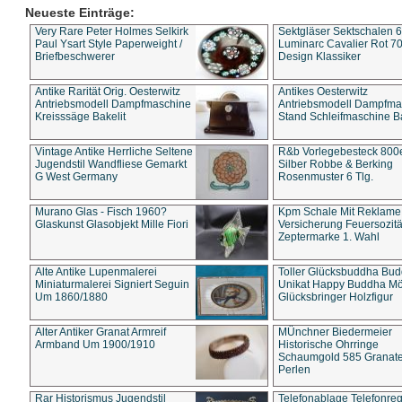
Neueste Einträge:
Very Rare Peter Holmes Selkirk
Sektgläser Sektschalen 
Paul Ysart Style Paperweight /
Luminarc Cavalier Rot 70
Briefbeschwerer
Design Klassiker
Antike Rarität Orig. Oesterwitz
Antikes Oesterwitz
Antriebsmodell Dampfmaschine
Antriebsmodell Dampfma
Kreisssäge Bakelit
Stand Schleifmaschine Ba
Vintage Antike Herrliche Seltene
R&b Vorlegebesteck 800
Jugendstil Wandfliese Gemarkt
Silber Robbe & Berking
G West Germany
Rosenmuster 6 Tlg.
Murano Glas - Fisch 1960?
Kpm Schale Mit Reklame
Glaskunst Glasobjekt Mille Fiori
Versicherung Feuersozitä
Zeptermarke 1. Wahl
Alte Antike Lupenmalerei
Toller Glücksbuddha Bu
Miniaturmalerei Signiert Seguin
Unikat Happy Buddha M
Um 1860/1880
Glücksbringer Holzfigur
Alter Antiker Granat Armreif
MÜnchner Biedermeier
Armband Um 1900/1910
Historische Ohrringe
Schaumgold 585 Granate 
Perlen
Rar Historismus Jugendstil
Telefonablage Telefonreg