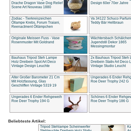
Drache Dragon Vase Dog Relief
Design 60er 70er Jahre
Scene Art Nouveau 1880
Zodiac - Tierkreiszeichen
Va 34122 Schuco Parfum 
Öllampe Krebs, Forum Traiani,
Teddy Bär Hellbraun
Reenactment Öllämpchen
Originale Meissen Fuss - Vase
Wächtersbach Schälche
Rosenmuster Mit Goldrand
Jugendstil Dekor 1865
Messingmontur
Bauhaus Tripod Steh Lampe
2x Bauhaus Tripod Steh
Holz Dreibein Spot Art Deco
Dreibein Stativ Art Deco L
Vintage Design Leuchte
Vintage Studio Leucht
Alter Großer Barometer 21 Cm
Ungerades 6 Ender Reh
Mit Holzfassung, Glas
Roe Deer Trophy 242 G
Geschliffen Vintage 5319 19
Ungerades 6 Ender Rehgeweih
Schönes 6 Ender Rehge
Roe Deer Trophy 194 G
Roe Deer Trophy 186 G
Beliebteste Artikel:
Tripod Stehlampe Scheinwerfer
Ka
Stehleuchte Dreibein Holz Stativ
An