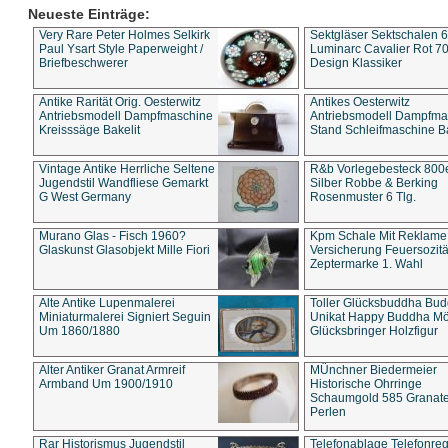
Neueste Einträge:
Very Rare Peter Holmes Selkirk
Sektgläser Sektschalen 
Paul Ysart Style Paperweight /
Luminarc Cavalier Rot 70
Briefbeschwerer
Design Klassiker
Antike Rarität Orig. Oesterwitz
Antikes Oesterwitz
Antriebsmodell Dampfmaschine
Antriebsmodell Dampfma
Kreisssäge Bakelit
Stand Schleifmaschine Ba
Vintage Antike Herrliche Seltene
R&b Vorlegebesteck 800
Jugendstil Wandfliese Gemarkt
Silber Robbe & Berking
G West Germany
Rosenmuster 6 Tlg.
Murano Glas - Fisch 1960?
Kpm Schale Mit Reklame
Glaskunst Glasobjekt Mille Fiori
Versicherung Feuersozitä
Zeptermarke 1. Wahl
Alte Antike Lupenmalerei
Toller Glücksbuddha Bu
Miniaturmalerei Signiert Seguin
Unikat Happy Buddha M
Um 1860/1880
Glücksbringer Holzfigur
Alter Antiker Granat Armreif
MÜnchner Biedermeier
Armband Um 1900/1910
Historische Ohrringe
Schaumgold 585 Granate 
Perlen
Rar Historismus Jugendstil
Telefonablage Telefonreg