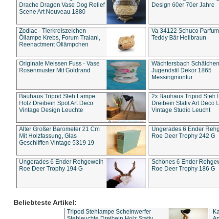
Drache Dragon Vase Dog Relief
Design 60er 70er Jahre
Scene Art Nouveau 1880
Zodiac - Tierkreiszeichen
Va 34122 Schuco Parfum 
Öllampe Krebs, Forum Traiani,
Teddy Bär Hellbraun
Reenactment Öllämpchen
Originale Meissen Fuss - Vase
Wächtersbach Schälche
Rosenmuster Mit Goldrand
Jugendstil Dekor 1865
Messingmontur
Bauhaus Tripod Steh Lampe
2x Bauhaus Tripod Steh
Holz Dreibein Spot Art Deco
Dreibein Stativ Art Deco L
Vintage Design Leuchte
Vintage Studio Leucht
Alter Großer Barometer 21 Cm
Ungerades 6 Ender Reh
Mit Holzfassung, Glas
Roe Deer Trophy 242 G
Geschliffen Vintage 5319 19
Ungerades 6 Ender Rehgeweih
Schönes 6 Ender Rehge
Roe Deer Trophy 194 G
Roe Deer Trophy 186 G
Beliebteste Artikel:
Tripod Stehlampe Scheinwerfer
Ka
Stehleuchte Dreibein Holz Stativ
An