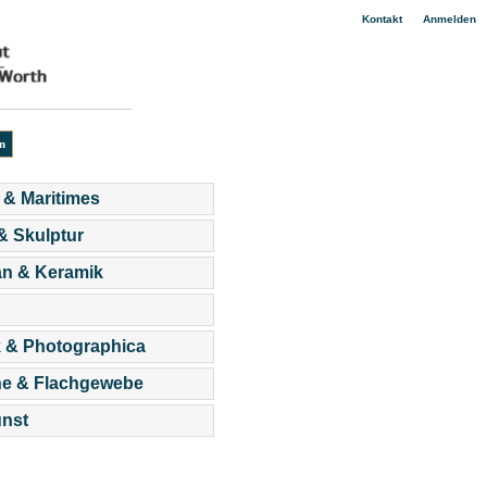
|
Kontakt
Anmelden
 & Maritimes
 & Skulptur
an & Keramik
 & Photographica
he & Flachgewebe
nst