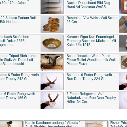
 60er 70er Jahre
Dackel Dachshund Bild Dog
Hund Art Nouveau Wmf S
22 Schuco Parfum Bottle
Rosenthal Vita Weiss Matt Schale
Bär Hellbraun
26 Cm
ersbach Schälchen
Keramik Figur Kurt Feuerriegel
stil Dekor 1865
Frohburg Sachsen Mädchen Mit
ngmontur
Katze Um 1915
uhaus Tripod Steh Lampe
Schaeffenacker Wand Platte
in Stativ Art Deco Loft
Fliese Relief Wandkeramik Wall
e Studio Leucht
Plaque Fisch
ades 6 Ender Rehgeweih
Schönes 6 Ender Rehgeweih
eer Trophy 242 G
Roe Deer Trophy 224 G
es 6 Ender Rehgeweih
6 Ender Rehgeweih Auf
eer Trophy 186 G
Naturholzbrett Roe Deer Trophy
Höhe: 34 Cm
Kamin Kaminumrandung " Victoria "
Fisher Pri
Antik Shabby Umrandung Vintage
Zubehör, V