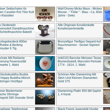
äser Sektschalen 6x
Walt Disney Micky Maus - Mickey
rc Cavalier Rot 70er Kult
Mouse - " Füße " - Blau - Ca. 80er
 Klassiker
Jahre - Deko
s Oesterwitz
Alte Originale Korallenkette
ebsmodell Dampfmaschine
Korallenperlenkette
Schleifmaschine Bakelit
rlegebesteck 800er
Bronzefigur Tierfigur Gepard Auf
 Robbe & Berking
Rauchmarmor - Sockel Signiert
uster 6 Tlg.
Milo
chale Mit Reklame
(mk010) Barocke Meissen Tasse,
herung Feuersozität
Blumenbukett, Marcolini Periode
marke 1. Wahl
1774 - 1814, 1. Wahl
 Glücksbuddha Budda
Schöner Alter Damenring Mit
t Happy Buddha Mönch
Stein Und Kleinen Diamanten
bringer Holzfigur
Gold 375
ner Biedermeier
Damenring Platin 950 Mit Saphir
ische Ohrringe
1, 4 Karat
gold 585 Granate Simili
nablage Telefonregal
Black Forest Jugendstil Hunter