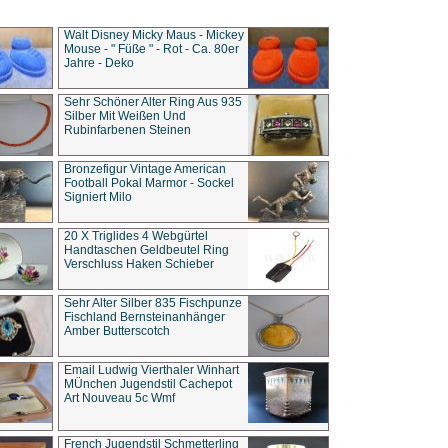
Walt Disney Micky Maus - Mickey
Mouse - " Füße " - Rot - Ca. 80er
Jahre - Deko
Sehr Schöner Alter Ring Aus 935
Silber Mit Weißen Und
Rubinfarbenen Steinen
Bronzefigur Vintage American
Football Pokal Marmor - Sockel
Signiert Milo
20 X Triglides 4 Webgürtel
Handtaschen Geldbeutel Ring
Verschluss Haken Schieber
Sehr Alter Silber 835 Fischpunze
Fischland Bernsteinanhänger
Amber Butterscotch
Email Ludwig Vierthaler Winhart
MÜnchen Jugendstil Cachepot
Art Nouveau 5c Wmf
French Jugendstil Schmetterling