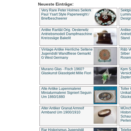
Neueste Einträge:
Very Rare Peter Holmes Selkirk
Sektgl
Paul Ysart Style Paperweight /
Lumina
Briefbeschwerer
Design
Antike Rarität Orig. Oesterwitz
Antike
Antriebsmodell Dampfmaschine
Antri
Kreisssäge Bakelit
Stand 
Vintage Antike Herrliche Seltene
R&b Vo
Jugendstil Wandfliese Gemarkt
Silber
G West Germany
Rosenm
Murano Glas - Fisch 1960?
Kpm S
Glaskunst Glasobjekt Mille Fiori
Versic
Zepter
Alte Antike Lupenmalerei
Toller
Miniaturmalerei Signiert Seguin
Unika
Um 1860/1880
Glücks
Alter Antiker Granat Armreif
MÜnch
Armband Um 1900/1910
Histor
Schaum
Perlen
Rar Historismus Jugendstil
Telefo