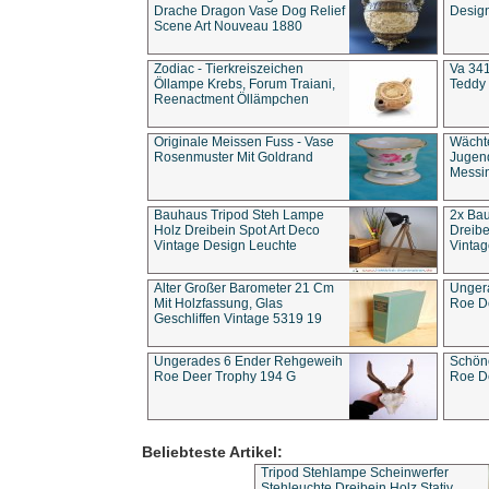
Drache Dragon Vase Dog Relief
Design
Scene Art Nouveau 1880
Zodiac - Tierkreiszeichen
Va 341
Öllampe Krebs, Forum Traiani,
Teddy 
Reenactment Öllämpchen
Originale Meissen Fuss - Vase
Wächt
Rosenmuster Mit Goldrand
Jugend
Messi
Bauhaus Tripod Steh Lampe
2x Ba
Holz Dreibein Spot Art Deco
Dreibe
Vintage Design Leuchte
Vintag
Alter Großer Barometer 21 Cm
Unger
Mit Holzfassung, Glas
Roe D
Geschliffen Vintage 5319 19
Ungerades 6 Ender Rehgeweih
Schön
Roe Deer Trophy 194 G
Roe D
Beliebteste Artikel:
Tripod Stehlampe Scheinwerfer
Stehleuchte Dreibein Holz Stativ