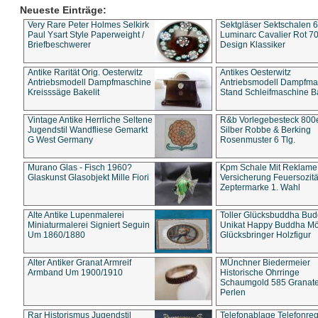
Neueste Einträge:
Very Rare Peter Holmes Selkirk
Sektgläser Sektschalen 
Paul Ysart Style Paperweight /
Luminarc Cavalier Rot 70
Briefbeschwerer
Design Klassiker
Antike Rarität Orig. Oesterwitz
Antikes Oesterwitz
Antriebsmodell Dampfmaschine
Antriebsmodell Dampfma
Kreisssäge Bakelit
Stand Schleifmaschine Ba
Vintage Antike Herrliche Seltene
R&b Vorlegebesteck 800
Jugendstil Wandfliese Gemarkt
Silber Robbe & Berking
G West Germany
Rosenmuster 6 Tlg.
Murano Glas - Fisch 1960?
Kpm Schale Mit Reklame
Glaskunst Glasobjekt Mille Fiori
Versicherung Feuersozitä
Zeptermarke 1. Wahl
Alte Antike Lupenmalerei
Toller Glücksbuddha Bu
Miniaturmalerei Signiert Seguin
Unikat Happy Buddha M
Um 1860/1880
Glücksbringer Holzfigur
Alter Antiker Granat Armreif
MÜnchner Biedermeier
Armband Um 1900/1910
Historische Ohrringe
Schaumgold 585 Granate 
Perlen
Rar Historismus Jugendstil
Telefonablage Telefonreg