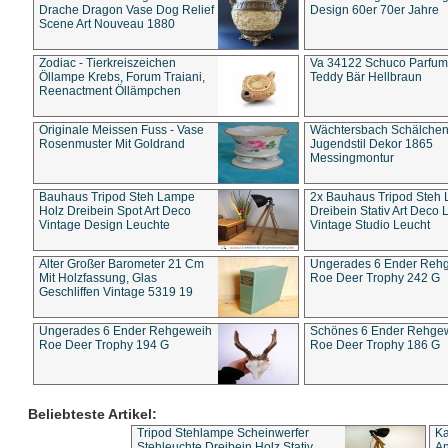
Drache Dragon Vase Dog Relief
Design 60er 70er Jahre
Scene Art Nouveau 1880
Zodiac - Tierkreiszeichen
Va 34122 Schuco Parfum 
Öllampe Krebs, Forum Traiani,
Teddy Bär Hellbraun
Reenactment Öllämpchen
Originale Meissen Fuss - Vase
Wächtersbach Schälche
Rosenmuster Mit Goldrand
Jugendstil Dekor 1865
Messingmontur
Bauhaus Tripod Steh Lampe
2x Bauhaus Tripod Steh
Holz Dreibein Spot Art Deco
Dreibein Stativ Art Deco L
Vintage Design Leuchte
Vintage Studio Leucht
Alter Großer Barometer 21 Cm
Ungerades 6 Ender Reh
Mit Holzfassung, Glas
Roe Deer Trophy 242 G
Geschliffen Vintage 5319 19
Ungerades 6 Ender Rehgeweih
Schönes 6 Ender Rehge
Roe Deer Trophy 194 G
Roe Deer Trophy 186 G
Beliebteste Artikel:
Tripod Stehlampe Scheinwerfer
Ka
Stehleuchte Dreibein Holz Stativ
An