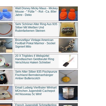
Walt Disney Micky Maus - Mickey
Mouse - " Füße " - Rot - Ca. 80er
Jahre - Deko
Sehr Schöner Alter Ring Aus 935
Silber Mit Weißen Und
Rubinfarbenen Steinen
Bronzefigur Vintage American
Football Pokal Marmor - Sockel
Signiert Milo
20 X Triglides 4 Webgürtel
Handtaschen Geldbeutel Ring
Verschluss Haken Schieber
Sehr Alter Silber 835 Fischpunze
Fischland Bernsteinanhänger
Amber Butterscotch
Email Ludwig Vierthaler Winhart
MÜnchen Jugendstil Cachepot
Art Nouveau 5c Wmf
French Jugendstil Schmetterling