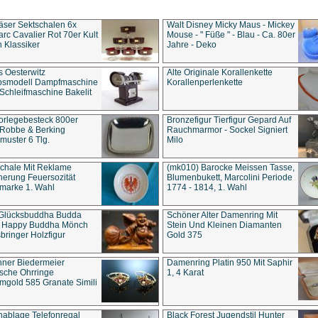
äser Sektschalen 6x
Walt Disney Micky Maus - Mickey
rc Cavalier Rot 70er Kult
Mouse - " Füße " - Blau - Ca. 80er
 Klassiker
Jahre - Deko
s Oesterwitz
Alte Originale Korallenkette
ebsmodell Dampfmaschine
Korallenperlenkette
Schleifmaschine Bakelit
rlegebesteck 800er
Bronzefigur Tierfigur Gepard Auf
 Robbe & Berking
Rauchmarmor - Sockel Signiert
uster 6 Tlg.
Milo
chale Mit Reklame
(mk010) Barocke Meissen Tasse,
herung Feuersozität
Blumenbukett, Marcolini Periode
marke 1. Wahl
1774 - 1814, 1. Wahl
 Glücksbuddha Budda
Schöner Alter Damenring Mit
t Happy Buddha Mönch
Stein Und Kleinen Diamanten
bringer Holzfigur
Gold 375
ner Biedermeier
Damenring Platin 950 Mit Saphir
ische Ohrringe
1, 4 Karat
gold 585 Granate Simili
nablage Telefonregal
Black Forest Jugendstil Hunter