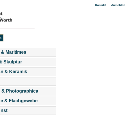
|
Kontakt
Anmelden
 & Maritimes
 & Skulptur
an & Keramik
 & Photographica
he & Flachgewebe
nst