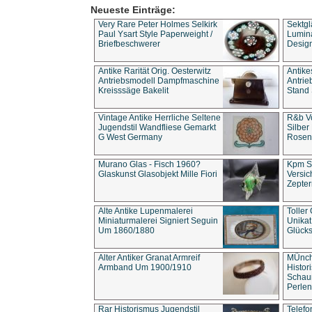
Neueste Einträge:
Very Rare Peter Holmes Selkirk
Sektgl
Paul Ysart Style Paperweight /
Lumina
Briefbeschwerer
Design
Antike Rarität Orig. Oesterwitz
Antike
Antriebsmodell Dampfmaschine
Antri
Kreisssäge Bakelit
Stand 
Vintage Antike Herrliche Seltene
R&b Vo
Jugendstil Wandfliese Gemarkt
Silber
G West Germany
Rosenm
Murano Glas - Fisch 1960?
Kpm S
Glaskunst Glasobjekt Mille Fiori
Versic
Zepter
Alte Antike Lupenmalerei
Toller
Miniaturmalerei Signiert Seguin
Unika
Um 1860/1880
Glücks
Alter Antiker Granat Armreif
MÜnch
Armband Um 1900/1910
Histor
Schaum
Perlen
Rar Historismus Jugendstil
Telefo