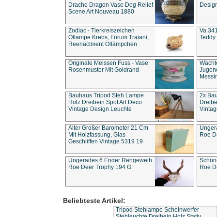
Drache Dragon Vase Dog Relief
Design
Scene Art Nouveau 1880
Zodiac - Tierkreiszeichen
Va 341
Öllampe Krebs, Forum Traiani,
Teddy 
Reenactment Öllämpchen
Originale Meissen Fuss - Vase
Wächt
Rosenmuster Mit Goldrand
Jugend
Messi
Bauhaus Tripod Steh Lampe
2x Ba
Holz Dreibein Spot Art Deco
Dreibe
Vintage Design Leuchte
Vintag
Alter Großer Barometer 21 Cm
Unger
Mit Holzfassung, Glas
Roe D
Geschliffen Vintage 5319 19
Ungerades 6 Ender Rehgeweih
Schön
Roe Deer Trophy 194 G
Roe D
Beliebteste Artikel:
Tripod Stehlampe Scheinwerfer
Stehleuchte Dreibein Holz Stativ