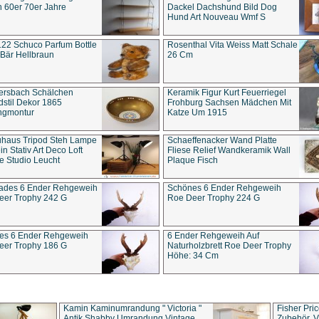
 60er 70er Jahre
Dackel Dachshund Bild Dog
Hund Art Nouveau Wmf S
22 Schuco Parfum Bottle
Rosenthal Vita Weiss Matt Schale
Bär Hellbraun
26 Cm
ersbach Schälchen
Keramik Figur Kurt Feuerriegel
stil Dekor 1865
Frohburg Sachsen Mädchen Mit
ngmontur
Katze Um 1915
uhaus Tripod Steh Lampe
Schaeffenacker Wand Platte
in Stativ Art Deco Loft
Fliese Relief Wandkeramik Wall
e Studio Leucht
Plaque Fisch
ades 6 Ender Rehgeweih
Schönes 6 Ender Rehgeweih
eer Trophy 242 G
Roe Deer Trophy 224 G
es 6 Ender Rehgeweih
6 Ender Rehgeweih Auf
eer Trophy 186 G
Naturholzbrett Roe Deer Trophy
Höhe: 34 Cm
Kamin Kaminumrandung " Victoria "
Fisher Pri
Antik Shabby Umrandung Vintage
Zubehör, V