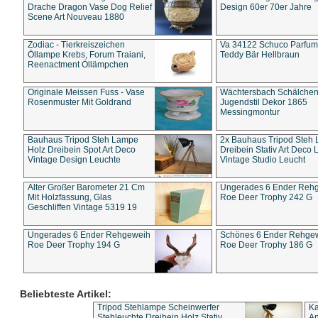
Drache Dragon Vase Dog Relief
Design 60er 70er Jahre
Scene Art Nouveau 1880
Zodiac - Tierkreiszeichen
Va 34122 Schuco Parfum 
Öllampe Krebs, Forum Traiani,
Teddy Bär Hellbraun
Reenactment Öllämpchen
Originale Meissen Fuss - Vase
Wächtersbach Schälche
Rosenmuster Mit Goldrand
Jugendstil Dekor 1865
Messingmontur
Bauhaus Tripod Steh Lampe
2x Bauhaus Tripod Steh
Holz Dreibein Spot Art Deco
Dreibein Stativ Art Deco L
Vintage Design Leuchte
Vintage Studio Leucht
Alter Großer Barometer 21 Cm
Ungerades 6 Ender Reh
Mit Holzfassung, Glas
Roe Deer Trophy 242 G
Geschliffen Vintage 5319 19
Ungerades 6 Ender Rehgeweih
Schönes 6 Ender Rehge
Roe Deer Trophy 194 G
Roe Deer Trophy 186 G
Beliebteste Artikel:
Tripod Stehlampe Scheinwerfer
Ka
Stehleuchte Dreibein Holz Stativ
An