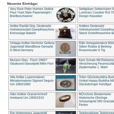
Neueste Einträge:
Very Rare Peter Holmes Selkirk
Sektgläser Sektschalen 
Paul Ysart Style Paperweight /
Luminarc Cavalier Rot 70
Briefbeschwerer
Design Klassiker
Antike Rarität Orig. Oesterwitz
Antikes Oesterwitz
Antriebsmodell Dampfmaschine
Antriebsmodell Dampfma
Kreisssäge Bakelit
Stand Schleifmaschine Ba
Vintage Antike Herrliche Seltene
R&b Vorlegebesteck 800
Jugendstil Wandfliese Gemarkt
Silber Robbe & Berking
G West Germany
Rosenmuster 6 Tlg.
Murano Glas - Fisch 1960?
Kpm Schale Mit Reklame
Glaskunst Glasobjekt Mille Fiori
Versicherung Feuersozitä
Zeptermarke 1. Wahl
Alte Antike Lupenmalerei
Toller Glücksbuddha Bu
Miniaturmalerei Signiert Seguin
Unikat Happy Buddha M
Um 1860/1880
Glücksbringer Holzfigur
Alter Antiker Granat Armreif
MÜnchner Biedermeier
Armband Um 1900/1910
Historische Ohrringe
Schaumgold 585 Granate 
Perlen
Rar Historismus Jugendstil
Telefonablage Telefonreg