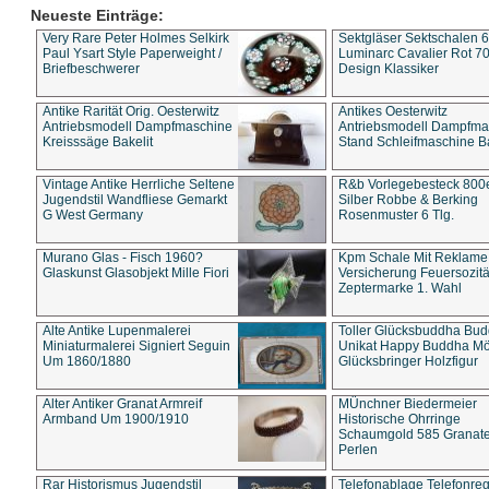
Neueste Einträge:
Very Rare Peter Holmes Selkirk
Sektgläser Sektschalen 
Paul Ysart Style Paperweight /
Luminarc Cavalier Rot 70
Briefbeschwerer
Design Klassiker
Antike Rarität Orig. Oesterwitz
Antikes Oesterwitz
Antriebsmodell Dampfmaschine
Antriebsmodell Dampfma
Kreisssäge Bakelit
Stand Schleifmaschine Ba
Vintage Antike Herrliche Seltene
R&b Vorlegebesteck 800
Jugendstil Wandfliese Gemarkt
Silber Robbe & Berking
G West Germany
Rosenmuster 6 Tlg.
Murano Glas - Fisch 1960?
Kpm Schale Mit Reklame
Glaskunst Glasobjekt Mille Fiori
Versicherung Feuersozitä
Zeptermarke 1. Wahl
Alte Antike Lupenmalerei
Toller Glücksbuddha Bu
Miniaturmalerei Signiert Seguin
Unikat Happy Buddha M
Um 1860/1880
Glücksbringer Holzfigur
Alter Antiker Granat Armreif
MÜnchner Biedermeier
Armband Um 1900/1910
Historische Ohrringe
Schaumgold 585 Granate 
Perlen
Rar Historismus Jugendstil
Telefonablage Telefonreg