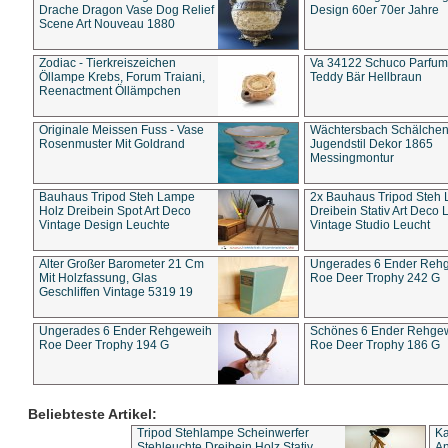
Drache Dragon Vase Dog Relief
Design 60er 70er Jahre
Scene Art Nouveau 1880
Zodiac - Tierkreiszeichen
Va 34122 Schuco Parfum 
Öllampe Krebs, Forum Traiani,
Teddy Bär Hellbraun
Reenactment Öllämpchen
Originale Meissen Fuss - Vase
Wächtersbach Schälche
Rosenmuster Mit Goldrand
Jugendstil Dekor 1865
Messingmontur
Bauhaus Tripod Steh Lampe
2x Bauhaus Tripod Steh
Holz Dreibein Spot Art Deco
Dreibein Stativ Art Deco L
Vintage Design Leuchte
Vintage Studio Leucht
Alter Großer Barometer 21 Cm
Ungerades 6 Ender Reh
Mit Holzfassung, Glas
Roe Deer Trophy 242 G
Geschliffen Vintage 5319 19
Ungerades 6 Ender Rehgeweih
Schönes 6 Ender Rehge
Roe Deer Trophy 194 G
Roe Deer Trophy 186 G
Beliebteste Artikel:
Tripod Stehlampe Scheinwerfer
Ka
Stehleuchte Dreibein Holz Stativ
An