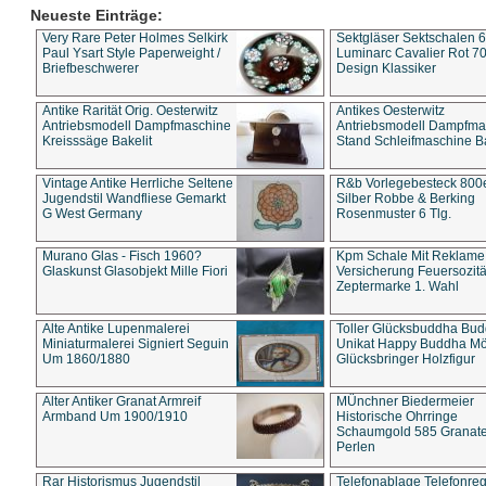
Neueste Einträge:
Very Rare Peter Holmes Selkirk
Sektgläser Sektschalen 
Paul Ysart Style Paperweight /
Luminarc Cavalier Rot 70
Briefbeschwerer
Design Klassiker
Antike Rarität Orig. Oesterwitz
Antikes Oesterwitz
Antriebsmodell Dampfmaschine
Antriebsmodell Dampfma
Kreisssäge Bakelit
Stand Schleifmaschine Ba
Vintage Antike Herrliche Seltene
R&b Vorlegebesteck 800
Jugendstil Wandfliese Gemarkt
Silber Robbe & Berking
G West Germany
Rosenmuster 6 Tlg.
Murano Glas - Fisch 1960?
Kpm Schale Mit Reklame
Glaskunst Glasobjekt Mille Fiori
Versicherung Feuersozitä
Zeptermarke 1. Wahl
Alte Antike Lupenmalerei
Toller Glücksbuddha Bu
Miniaturmalerei Signiert Seguin
Unikat Happy Buddha M
Um 1860/1880
Glücksbringer Holzfigur
Alter Antiker Granat Armreif
MÜnchner Biedermeier
Armband Um 1900/1910
Historische Ohrringe
Schaumgold 585 Granate 
Perlen
Rar Historismus Jugendstil
Telefonablage Telefonreg