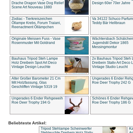
Drache Dragon Vase Dog Relief
Design 60er 70er Jahre
Scene Art Nouveau 1880
Zodiac - Tierkreiszeichen
Va 34122 Schuco Parfum 
Öllampe Krebs, Forum Traiani,
Teddy Bär Hellbraun
Reenactment Öllämpchen
Originale Meissen Fuss - Vase
Wächtersbach Schälche
Rosenmuster Mit Goldrand
Jugendstil Dekor 1865
Messingmontur
Bauhaus Tripod Steh Lampe
2x Bauhaus Tripod Steh
Holz Dreibein Spot Art Deco
Dreibein Stativ Art Deco L
Vintage Design Leuchte
Vintage Studio Leucht
Alter Großer Barometer 21 Cm
Ungerades 6 Ender Reh
Mit Holzfassung, Glas
Roe Deer Trophy 242 G
Geschliffen Vintage 5319 19
Ungerades 6 Ender Rehgeweih
Schönes 6 Ender Rehge
Roe Deer Trophy 194 G
Roe Deer Trophy 186 G
Beliebteste Artikel:
Tripod Stehlampe Scheinwerfer
Ka
Stehleuchte Dreibein Holz Stativ
An