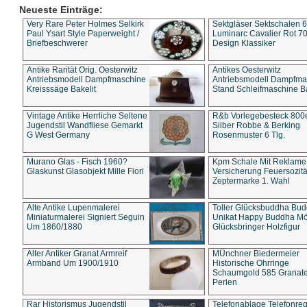
Neueste Einträge:
Very Rare Peter Holmes Selkirk
Sektgläser Sektschalen 
Paul Ysart Style Paperweight /
Luminarc Cavalier Rot 70
Briefbeschwerer
Design Klassiker
Antike Rarität Orig. Oesterwitz
Antikes Oesterwitz
Antriebsmodell Dampfmaschine
Antriebsmodell Dampfma
Kreisssäge Bakelit
Stand Schleifmaschine Ba
Vintage Antike Herrliche Seltene
R&b Vorlegebesteck 800
Jugendstil Wandfliese Gemarkt
Silber Robbe & Berking
G West Germany
Rosenmuster 6 Tlg.
Murano Glas - Fisch 1960?
Kpm Schale Mit Reklame
Glaskunst Glasobjekt Mille Fiori
Versicherung Feuersozitä
Zeptermarke 1. Wahl
Alte Antike Lupenmalerei
Toller Glücksbuddha Bu
Miniaturmalerei Signiert Seguin
Unikat Happy Buddha M
Um 1860/1880
Glücksbringer Holzfigur
Alter Antiker Granat Armreif
MÜnchner Biedermeier
Armband Um 1900/1910
Historische Ohrringe
Schaumgold 585 Granate 
Perlen
Rar Historismus Jugendstil
Telefonablage Telefonreg