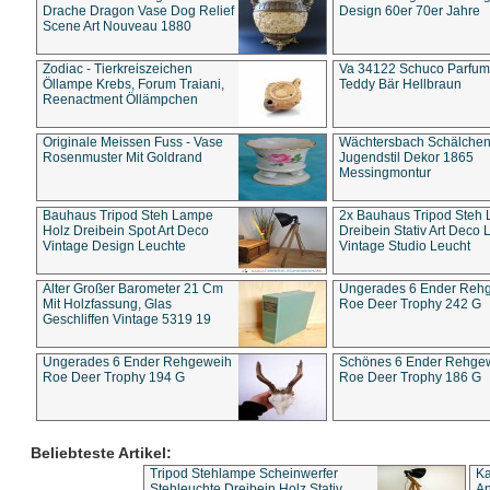
Drache Dragon Vase Dog Relief
Design 60er 70er Jahre
Scene Art Nouveau 1880
Zodiac - Tierkreiszeichen
Va 34122 Schuco Parfum 
Öllampe Krebs, Forum Traiani,
Teddy Bär Hellbraun
Reenactment Öllämpchen
Originale Meissen Fuss - Vase
Wächtersbach Schälche
Rosenmuster Mit Goldrand
Jugendstil Dekor 1865
Messingmontur
Bauhaus Tripod Steh Lampe
2x Bauhaus Tripod Steh
Holz Dreibein Spot Art Deco
Dreibein Stativ Art Deco L
Vintage Design Leuchte
Vintage Studio Leucht
Alter Großer Barometer 21 Cm
Ungerades 6 Ender Reh
Mit Holzfassung, Glas
Roe Deer Trophy 242 G
Geschliffen Vintage 5319 19
Ungerades 6 Ender Rehgeweih
Schönes 6 Ender Rehge
Roe Deer Trophy 194 G
Roe Deer Trophy 186 G
Beliebteste Artikel:
Tripod Stehlampe Scheinwerfer
Ka
Stehleuchte Dreibein Holz Stativ
An