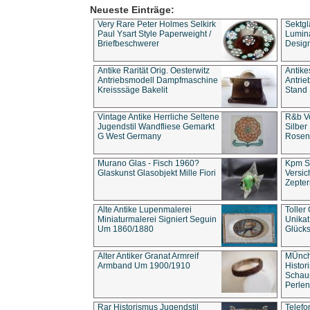
Neueste Einträge:
Very Rare Peter Holmes Selkirk
Sektgl
Paul Ysart Style Paperweight /
Lumina
Briefbeschwerer
Design
Antike Rarität Orig. Oesterwitz
Antike
Antriebsmodell Dampfmaschine
Antri
Kreisssäge Bakelit
Stand 
Vintage Antike Herrliche Seltene
R&b Vo
Jugendstil Wandfliese Gemarkt
Silber
G West Germany
Rosenm
Murano Glas - Fisch 1960?
Kpm S
Glaskunst Glasobjekt Mille Fiori
Versic
Zepter
Alte Antike Lupenmalerei
Toller
Miniaturmalerei Signiert Seguin
Unika
Um 1860/1880
Glücks
Alter Antiker Granat Armreif
MÜnch
Armband Um 1900/1910
Histor
Schaum
Perlen
Rar Historismus Jugendstil
Telefo