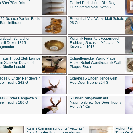
 60er 70er Jahre
Dackel Dachshund Bild Dog
Hund Art Nouveau Wmf S
22 Schuco Parfum Bottle
Rosenthal Vita Weiss Matt Schale
Bär Hellbraun
26 Cm
ersbach Schälchen
Keramik Figur Kurt Feuerriegel
stil Dekor 1865
Frohburg Sachsen Mädchen Mit
ngmontur
Katze Um 1915
uhaus Tripod Steh Lampe
Schaeffenacker Wand Platte
in Stativ Art Deco Loft
Fliese Relief Wandkeramik Wall
e Studio Leucht
Plaque Fisch
ades 6 Ender Rehgeweih
Schönes 6 Ender Rehgeweih
eer Trophy 242 G
Roe Deer Trophy 224 G
es 6 Ender Rehgeweih
6 Ender Rehgeweih Auf
eer Trophy 186 G
Naturholzbrett Roe Deer Trophy
Höhe: 34 Cm
Kamin Kaminumrandung " Victoria "
Fisher Pri
Antik Shabby Umrandung Vintage
Zubehör, V