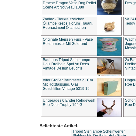
Drache Dragon Vase Dog Relief
Design
Scene Art Nouveau 1880
Zodiac - Tierkreiszeichen
Va 341
Öllampe Krebs, Forum Traiani,
Teddy 
Reenactment Öllämpchen
Originale Meissen Fuss - Vase
Wächt
Rosenmuster Mit Goldrand
Jugend
Messi
Bauhaus Tripod Steh Lampe
2x Ba
Holz Dreibein Spot Art Deco
Dreibe
Vintage Design Leuchte
Vintag
Alter Großer Barometer 21 Cm
Unger
Mit Holzfassung, Glas
Roe D
Geschliffen Vintage 5319 19
Ungerades 6 Ender Rehgeweih
Schön
Roe Deer Trophy 194 G
Roe D
Beliebteste Artikel:
Tripod Stehlampe Scheinwerfer
Stehleuchte Dreibein Holz Stativ