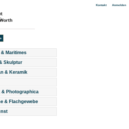
|
Kontakt
Anmelden
 & Maritimes
 & Skulptur
an & Keramik
 & Photographica
he & Flachgewebe
nst