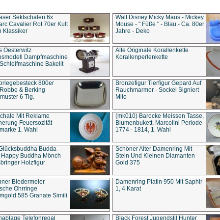
äser Sektschalen 6x
Walt Disney Micky Maus - Mickey
rc Cavalier Rot 70er Kult
Mouse - " Füße " - Blau - Ca. 80er
 Klassiker
Jahre - Deko
s Oesterwitz
Alte Originale Korallenkette
ebsmodell Dampfmaschine
Korallenperlenkette
Schleifmaschine Bakelit
rlegebesteck 800er
Bronzefigur Tierfigur Gepard Auf
 Robbe & Berking
Rauchmarmor - Sockel Signiert
uster 6 Tlg.
Milo
chale Mit Reklame
(mk010) Barocke Meissen Tasse,
herung Feuersozität
Blumenbukett, Marcolini Periode
marke 1. Wahl
1774 - 1814, 1. Wahl
 Glücksbuddha Budda
Schöner Alter Damenring Mit
t Happy Buddha Mönch
Stein Und Kleinen Diamanten
bringer Holzfigur
Gold 375
ner Biedermeier
Damenring Platin 950 Mit Saphir
ische Ohrringe
1, 4 Karat
gold 585 Granate Simili
nablage Telefonregal
Black Forest Jugendstil Hunter