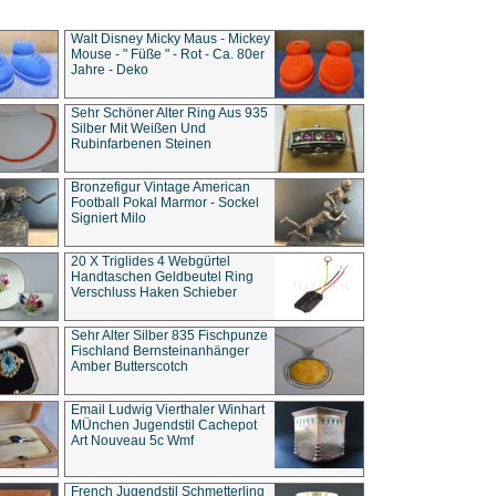
Walt Disney Micky Maus - Mickey
Mouse - " Füße " - Rot - Ca. 80er
Jahre - Deko
Sehr Schöner Alter Ring Aus 935
Silber Mit Weißen Und
Rubinfarbenen Steinen
Bronzefigur Vintage American
Football Pokal Marmor - Sockel
Signiert Milo
20 X Triglides 4 Webgürtel
Handtaschen Geldbeutel Ring
Verschluss Haken Schieber
Sehr Alter Silber 835 Fischpunze
Fischland Bernsteinanhänger
Amber Butterscotch
Email Ludwig Vierthaler Winhart
MÜnchen Jugendstil Cachepot
Art Nouveau 5c Wmf
French Jugendstil Schmetterling