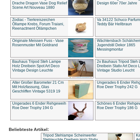
Drache Dragon Vase Dog Relief
Design 60er 70er Jahre
Scene Art Nouveau 1880
Zodiac - Tierkreiszeichen
Va 34122 Schuco Parfum 
Öllampe Krebs, Forum Traiani,
Teddy Bär Hellbraun
Reenactment Öllämpchen
Originale Meissen Fuss - Vase
Wächtersbach Schälche
Rosenmuster Mit Goldrand
Jugendstil Dekor 1865
Messingmontur
Bauhaus Tripod Steh Lampe
2x Bauhaus Tripod Steh
Holz Dreibein Spot Art Deco
Dreibein Stativ Art Deco L
Vintage Design Leuchte
Vintage Studio Leucht
Alter Großer Barometer 21 Cm
Ungerades 6 Ender Reh
Mit Holzfassung, Glas
Roe Deer Trophy 242 G
Geschliffen Vintage 5319 19
Ungerades 6 Ender Rehgeweih
Schönes 6 Ender Rehge
Roe Deer Trophy 194 G
Roe Deer Trophy 186 G
Beliebteste Artikel:
Tripod Stehlampe Scheinwerfer
Ka
Stehleuchte Dreibein Holz Stativ
An