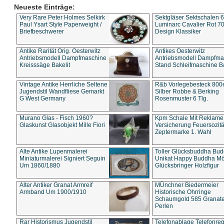
Neueste Einträge:
Very Rare Peter Holmes Selkirk
Sektgläser Sektschalen 
Paul Ysart Style Paperweight /
Luminarc Cavalier Rot 70
Briefbeschwerer
Design Klassiker
Antike Rarität Orig. Oesterwitz
Antikes Oesterwitz
Antriebsmodell Dampfmaschine
Antriebsmodell Dampfma
Kreisssäge Bakelit
Stand Schleifmaschine Ba
Vintage Antike Herrliche Seltene
R&b Vorlegebesteck 800
Jugendstil Wandfliese Gemarkt
Silber Robbe & Berking
G West Germany
Rosenmuster 6 Tlg.
Murano Glas - Fisch 1960?
Kpm Schale Mit Reklame
Glaskunst Glasobjekt Mille Fiori
Versicherung Feuersozitä
Zeptermarke 1. Wahl
Alte Antike Lupenmalerei
Toller Glücksbuddha Bu
Miniaturmalerei Signiert Seguin
Unikat Happy Buddha M
Um 1860/1880
Glücksbringer Holzfigur
Alter Antiker Granat Armreif
MÜnchner Biedermeier
Armband Um 1900/1910
Historische Ohrringe
Schaumgold 585 Granate 
Perlen
Rar Historismus Jugendstil
Telefonablage Telefonreg