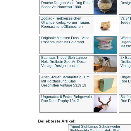
Drache Dragon Vase Dog Relief
Design
Scene Art Nouveau 1880
Zodiac - Tierkreiszeichen
Va 341
Öllampe Krebs, Forum Traiani,
Teddy 
Reenactment Öllämpchen
Originale Meissen Fuss - Vase
Wächt
Rosenmuster Mit Goldrand
Jugend
Messi
Bauhaus Tripod Steh Lampe
2x Ba
Holz Dreibein Spot Art Deco
Dreibe
Vintage Design Leuchte
Vintag
Alter Großer Barometer 21 Cm
Unger
Mit Holzfassung, Glas
Roe D
Geschliffen Vintage 5319 19
Ungerades 6 Ender Rehgeweih
Schön
Roe Deer Trophy 194 G
Roe D
Beliebteste Artikel:
Tripod Stehlampe Scheinwerfer
Stehleuchte Dreibein Holz Stativ