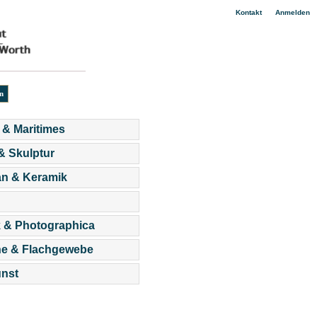
|
Kontakt
Anmelden
 & Maritimes
 & Skulptur
an & Keramik
 & Photographica
he & Flachgewebe
nst