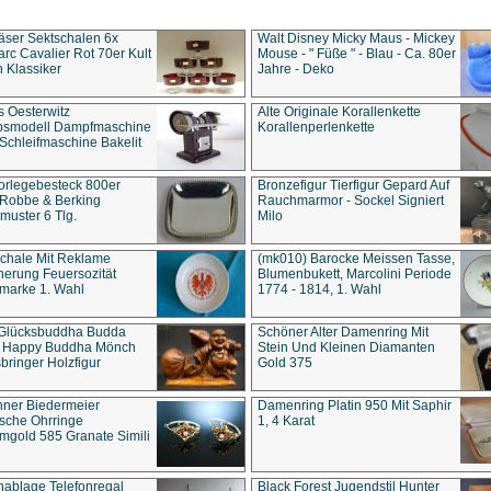
äser Sektschalen 6x
Walt Disney Micky Maus - Mickey
rc Cavalier Rot 70er Kult
Mouse - " Füße " - Blau - Ca. 80er
 Klassiker
Jahre - Deko
s Oesterwitz
Alte Originale Korallenkette
ebsmodell Dampfmaschine
Korallenperlenkette
Schleifmaschine Bakelit
rlegebesteck 800er
Bronzefigur Tierfigur Gepard Auf
 Robbe & Berking
Rauchmarmor - Sockel Signiert
uster 6 Tlg.
Milo
chale Mit Reklame
(mk010) Barocke Meissen Tasse,
herung Feuersozität
Blumenbukett, Marcolini Periode
marke 1. Wahl
1774 - 1814, 1. Wahl
 Glücksbuddha Budda
Schöner Alter Damenring Mit
t Happy Buddha Mönch
Stein Und Kleinen Diamanten
bringer Holzfigur
Gold 375
ner Biedermeier
Damenring Platin 950 Mit Saphir
ische Ohrringe
1, 4 Karat
gold 585 Granate Simili
nablage Telefonregal
Black Forest Jugendstil Hunter