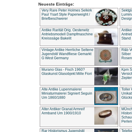
Neueste Einträge:
Very Rare Peter Holmes Selkirk
Sektgl
Paul Ysart Style Paperweight /
Lumina
Briefbeschwerer
Design
Antike Rarität Orig. Oesterwitz
Antike
Antriebsmodell Dampfmaschine
Antri
Kreisssäge Bakelit
Stand 
Vintage Antike Herrliche Seltene
R&b Vo
Jugendstil Wandfliese Gemarkt
Silber
G West Germany
Rosenm
Murano Glas - Fisch 1960?
Kpm S
Glaskunst Glasobjekt Mille Fiori
Versic
Zepter
Alte Antike Lupenmalerei
Toller
Miniaturmalerei Signiert Seguin
Unika
Um 1860/1880
Glücks
Alter Antiker Granat Armreif
MÜnch
Armband Um 1900/1910
Histor
Schaum
Perlen
Rar Historismus Jugendstil
Telefo