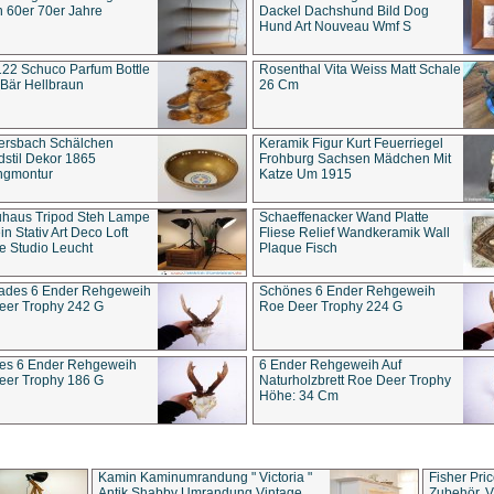
 60er 70er Jahre
Dackel Dachshund Bild Dog
Hund Art Nouveau Wmf S
22 Schuco Parfum Bottle
Rosenthal Vita Weiss Matt Schale
Bär Hellbraun
26 Cm
ersbach Schälchen
Keramik Figur Kurt Feuerriegel
stil Dekor 1865
Frohburg Sachsen Mädchen Mit
ngmontur
Katze Um 1915
uhaus Tripod Steh Lampe
Schaeffenacker Wand Platte
in Stativ Art Deco Loft
Fliese Relief Wandkeramik Wall
e Studio Leucht
Plaque Fisch
ades 6 Ender Rehgeweih
Schönes 6 Ender Rehgeweih
eer Trophy 242 G
Roe Deer Trophy 224 G
es 6 Ender Rehgeweih
6 Ender Rehgeweih Auf
eer Trophy 186 G
Naturholzbrett Roe Deer Trophy
Höhe: 34 Cm
Kamin Kaminumrandung " Victoria "
Fisher Pri
Antik Shabby Umrandung Vintage
Zubehör, V