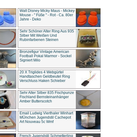
Walt Disney Micky Maus - Mickey
Mouse - " Füße " - Rot - Ca. 80er
Jahre - Deko
Sehr Schöner Alter Ring Aus 935
Silber Mit Weißen Und
Rubinfarbenen Steinen
Bronzefigur Vintage American
Football Pokal Marmor - Sockel
Signiert Milo
20 X Triglides 4 Webgürtel
Handtaschen Geldbeutel Ring
Verschluss Haken Schieber
Sehr Alter Silber 835 Fischpunze
Fischland Bernsteinanhänger
Amber Butterscotch
Email Ludwig Vierthaler Winhart
MÜnchen Jugendstil Cachepot
Art Nouveau 5c Wmf
French Jugendstil Schmetterling