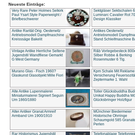
Neueste Einträge:
Very Rare Peter Holmes Selkirk
Sektgläser Sektschalen 
Paul Ysart Style Paperweight /
Luminarc Cavalier Rot 70
Briefbeschwerer
Design Klassiker
Antike Rarität Orig. Oesterwitz
Antikes Oesterwitz
Antriebsmodell Dampfmaschine
Antriebsmodell Dampfma
Kreisssäge Bakelit
Stand Schleifmaschine Ba
Vintage Antike Herrliche Seltene
R&b Vorlegebesteck 800
Jugendstil Wandfliese Gemarkt
Silber Robbe & Berking
G West Germany
Rosenmuster 6 Tlg.
Murano Glas - Fisch 1960?
Kpm Schale Mit Reklame
Glaskunst Glasobjekt Mille Fiori
Versicherung Feuersozitä
Zeptermarke 1. Wahl
Alte Antike Lupenmalerei
Toller Glücksbuddha Bu
Miniaturmalerei Signiert Seguin
Unikat Happy Buddha M
Um 1860/1880
Glücksbringer Holzfigur
Alter Antiker Granat Armreif
MÜnchner Biedermeier
Armband Um 1900/1910
Historische Ohrringe
Schaumgold 585 Granate 
Perlen
Rar Historismus Jugendstil
Telefonablage Telefonreg