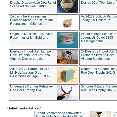
Drache Dragon Vase Dog Relief
Design 60er 70er Jahre
Scene Art Nouveau 1880
Zodiac - Tierkreiszeichen
Va 34122 Schuco Parfum 
Öllampe Krebs, Forum Traiani,
Teddy Bär Hellbraun
Reenactment Öllämpchen
Originale Meissen Fuss - Vase
Wächtersbach Schälche
Rosenmuster Mit Goldrand
Jugendstil Dekor 1865
Messingmontur
Bauhaus Tripod Steh Lampe
2x Bauhaus Tripod Steh
Holz Dreibein Spot Art Deco
Dreibein Stativ Art Deco L
Vintage Design Leuchte
Vintage Studio Leucht
Alter Großer Barometer 21 Cm
Ungerades 6 Ender Reh
Mit Holzfassung, Glas
Roe Deer Trophy 242 G
Geschliffen Vintage 5319 19
Ungerades 6 Ender Rehgeweih
Schönes 6 Ender Rehge
Roe Deer Trophy 194 G
Roe Deer Trophy 186 G
Beliebteste Artikel:
Tripod Stehlampe Scheinwerfer
Ka
Stehleuchte Dreibein Holz Stativ
An