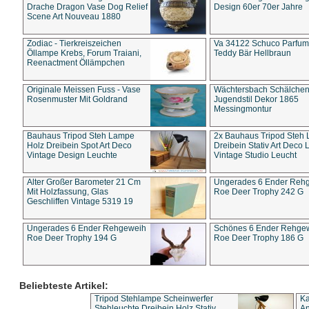
Drache Dragon Vase Dog Relief
Design 60er 70er Jahre
Scene Art Nouveau 1880
Zodiac - Tierkreiszeichen
Va 34122 Schuco Parfum 
Öllampe Krebs, Forum Traiani,
Teddy Bär Hellbraun
Reenactment Öllämpchen
Originale Meissen Fuss - Vase
Wächtersbach Schälche
Rosenmuster Mit Goldrand
Jugendstil Dekor 1865
Messingmontur
Bauhaus Tripod Steh Lampe
2x Bauhaus Tripod Steh
Holz Dreibein Spot Art Deco
Dreibein Stativ Art Deco L
Vintage Design Leuchte
Vintage Studio Leucht
Alter Großer Barometer 21 Cm
Ungerades 6 Ender Reh
Mit Holzfassung, Glas
Roe Deer Trophy 242 G
Geschliffen Vintage 5319 19
Ungerades 6 Ender Rehgeweih
Schönes 6 Ender Rehge
Roe Deer Trophy 194 G
Roe Deer Trophy 186 G
Beliebteste Artikel:
Tripod Stehlampe Scheinwerfer
Ka
Stehleuchte Dreibein Holz Stativ
An