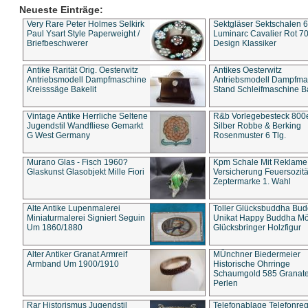
Neueste Einträge:
Very Rare Peter Holmes Selkirk
Sektgläser Sektschalen 
Paul Ysart Style Paperweight /
Luminarc Cavalier Rot 70
Briefbeschwerer
Design Klassiker
Antike Rarität Orig. Oesterwitz
Antikes Oesterwitz
Antriebsmodell Dampfmaschine
Antriebsmodell Dampfma
Kreisssäge Bakelit
Stand Schleifmaschine Ba
Vintage Antike Herrliche Seltene
R&b Vorlegebesteck 800
Jugendstil Wandfliese Gemarkt
Silber Robbe & Berking
G West Germany
Rosenmuster 6 Tlg.
Murano Glas - Fisch 1960?
Kpm Schale Mit Reklame
Glaskunst Glasobjekt Mille Fiori
Versicherung Feuersozitä
Zeptermarke 1. Wahl
Alte Antike Lupenmalerei
Toller Glücksbuddha Bu
Miniaturmalerei Signiert Seguin
Unikat Happy Buddha M
Um 1860/1880
Glücksbringer Holzfigur
Alter Antiker Granat Armreif
MÜnchner Biedermeier
Armband Um 1900/1910
Historische Ohrringe
Schaumgold 585 Granate 
Perlen
Rar Historismus Jugendstil
Telefonablage Telefonreg