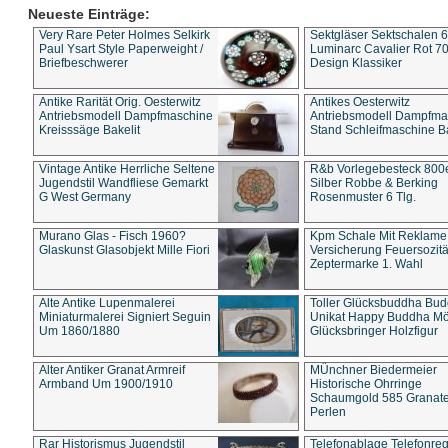
Neueste Einträge:
Very Rare Peter Holmes Selkirk
Sektgläser Sektschalen 
Paul Ysart Style Paperweight /
Luminarc Cavalier Rot 70
Briefbeschwerer
Design Klassiker
Antike Rarität Orig. Oesterwitz
Antikes Oesterwitz
Antriebsmodell Dampfmaschine
Antriebsmodell Dampfma
Kreisssäge Bakelit
Stand Schleifmaschine Ba
Vintage Antike Herrliche Seltene
R&b Vorlegebesteck 800
Jugendstil Wandfliese Gemarkt
Silber Robbe & Berking
G West Germany
Rosenmuster 6 Tlg.
Murano Glas - Fisch 1960?
Kpm Schale Mit Reklame
Glaskunst Glasobjekt Mille Fiori
Versicherung Feuersozitä
Zeptermarke 1. Wahl
Alte Antike Lupenmalerei
Toller Glücksbuddha Bu
Miniaturmalerei Signiert Seguin
Unikat Happy Buddha M
Um 1860/1880
Glücksbringer Holzfigur
Alter Antiker Granat Armreif
MÜnchner Biedermeier
Armband Um 1900/1910
Historische Ohrringe
Schaumgold 585 Granate 
Perlen
Rar Historismus Jugendstil
Telefonablage Telefonreg