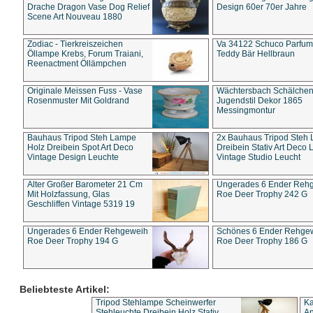
Drache Dragon Vase Dog Relief
Design 60er 70er Jahre
Scene Art Nouveau 1880
Zodiac - Tierkreiszeichen
Va 34122 Schuco Parfum 
Öllampe Krebs, Forum Traiani,
Teddy Bär Hellbraun
Reenactment Öllämpchen
Originale Meissen Fuss - Vase
Wächtersbach Schälche
Rosenmuster Mit Goldrand
Jugendstil Dekor 1865
Messingmontur
Bauhaus Tripod Steh Lampe
2x Bauhaus Tripod Steh
Holz Dreibein Spot Art Deco
Dreibein Stativ Art Deco L
Vintage Design Leuchte
Vintage Studio Leucht
Alter Großer Barometer 21 Cm
Ungerades 6 Ender Reh
Mit Holzfassung, Glas
Roe Deer Trophy 242 G
Geschliffen Vintage 5319 19
Ungerades 6 Ender Rehgeweih
Schönes 6 Ender Rehge
Roe Deer Trophy 194 G
Roe Deer Trophy 186 G
Beliebteste Artikel:
Tripod Stehlampe Scheinwerfer
Ka
Stehleuchte Dreibein Holz Stativ
An