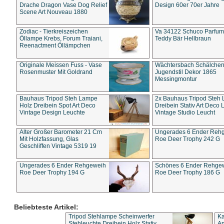
Drache Dragon Vase Dog Relief
Design 60er 70er Jahre
Scene Art Nouveau 1880
Zodiac - Tierkreiszeichen
Va 34122 Schuco Parfum 
Öllampe Krebs, Forum Traiani,
Teddy Bär Hellbraun
Reenactment Öllämpchen
Originale Meissen Fuss - Vase
Wächtersbach Schälche
Rosenmuster Mit Goldrand
Jugendstil Dekor 1865
Messingmontur
Bauhaus Tripod Steh Lampe
2x Bauhaus Tripod Steh
Holz Dreibein Spot Art Deco
Dreibein Stativ Art Deco L
Vintage Design Leuchte
Vintage Studio Leucht
Alter Großer Barometer 21 Cm
Ungerades 6 Ender Reh
Mit Holzfassung, Glas
Roe Deer Trophy 242 G
Geschliffen Vintage 5319 19
Ungerades 6 Ender Rehgeweih
Schönes 6 Ender Rehge
Roe Deer Trophy 194 G
Roe Deer Trophy 186 G
Beliebteste Artikel:
Tripod Stehlampe Scheinwerfer
Ka
Stehleuchte Dreibein Holz Stativ
An