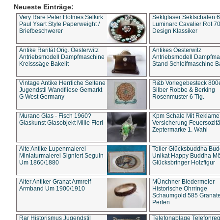
Neueste Einträge:
Very Rare Peter Holmes Selkirk
Sektgläser Sektschalen 
Paul Ysart Style Paperweight /
Luminarc Cavalier Rot 70
Briefbeschwerer
Design Klassiker
Antike Rarität Orig. Oesterwitz
Antikes Oesterwitz
Antriebsmodell Dampfmaschine
Antriebsmodell Dampfma
Kreisssäge Bakelit
Stand Schleifmaschine Ba
Vintage Antike Herrliche Seltene
R&b Vorlegebesteck 800
Jugendstil Wandfliese Gemarkt
Silber Robbe & Berking
G West Germany
Rosenmuster 6 Tlg.
Murano Glas - Fisch 1960?
Kpm Schale Mit Reklame
Glaskunst Glasobjekt Mille Fiori
Versicherung Feuersozitä
Zeptermarke 1. Wahl
Alte Antike Lupenmalerei
Toller Glücksbuddha Bu
Miniaturmalerei Signiert Seguin
Unikat Happy Buddha M
Um 1860/1880
Glücksbringer Holzfigur
Alter Antiker Granat Armreif
MÜnchner Biedermeier
Armband Um 1900/1910
Historische Ohrringe
Schaumgold 585 Granate 
Perlen
Rar Historismus Jugendstil
Telefonablage Telefonreg