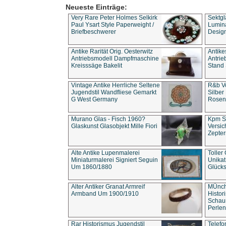
Neueste Einträge:
Very Rare Peter Holmes Selkirk
Sektgl
Paul Ysart Style Paperweight /
Lumina
Briefbeschwerer
Design
Antike Rarität Orig. Oesterwitz
Antike
Antriebsmodell Dampfmaschine
Antri
Kreisssäge Bakelit
Stand 
Vintage Antike Herrliche Seltene
R&b Vo
Jugendstil Wandfliese Gemarkt
Silber
G West Germany
Rosenm
Murano Glas - Fisch 1960?
Kpm S
Glaskunst Glasobjekt Mille Fiori
Versic
Zepter
Alte Antike Lupenmalerei
Toller
Miniaturmalerei Signiert Seguin
Unika
Um 1860/1880
Glücks
Alter Antiker Granat Armreif
MÜnch
Armband Um 1900/1910
Histor
Schaum
Perlen
Rar Historismus Jugendstil
Telefo