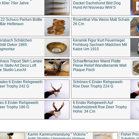
 60er 70er Jahre
Dackel Dachshund Bild Dog
Hund Art Nouveau Wmf S
22 Schuco Parfum Bottle
Rosenthal Vita Weiss Matt Schale
Bär Hellbraun
26 Cm
ersbach Schälchen
Keramik Figur Kurt Feuerriegel
stil Dekor 1865
Frohburg Sachsen Mädchen Mit
ngmontur
Katze Um 1915
uhaus Tripod Steh Lampe
Schaeffenacker Wand Platte
in Stativ Art Deco Loft
Fliese Relief Wandkeramik Wall
e Studio Leucht
Plaque Fisch
ades 6 Ender Rehgeweih
Schönes 6 Ender Rehgeweih
eer Trophy 242 G
Roe Deer Trophy 224 G
es 6 Ender Rehgeweih
6 Ender Rehgeweih Auf
eer Trophy 186 G
Naturholzbrett Roe Deer Trophy
Höhe: 34 Cm
Kamin Kaminumrandung " Victoria "
Fisher Pri
Antik Shabby Umrandung Vintage
Zubehör, V