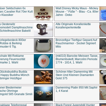
äser Sektschalen 6x
Walt Disney Micky Maus - Mickey
rc Cavalier Rot 70er Kult
Mouse - " Füße " - Blau - Ca. 80er
 Klassiker
Jahre - Deko
s Oesterwitz
Alte Originale Korallenkette
ebsmodell Dampfmaschine
Korallenperlenkette
Schleifmaschine Bakelit
rlegebesteck 800er
Bronzefigur Tierfigur Gepard Auf
 Robbe & Berking
Rauchmarmor - Sockel Signiert
uster 6 Tlg.
Milo
chale Mit Reklame
(mk010) Barocke Meissen Tasse,
herung Feuersozität
Blumenbukett, Marcolini Periode
marke 1. Wahl
1774 - 1814, 1. Wahl
 Glücksbuddha Budda
Schöner Alter Damenring Mit
t Happy Buddha Mönch
Stein Und Kleinen Diamanten
bringer Holzfigur
Gold 375
ner Biedermeier
Damenring Platin 950 Mit Saphir
ische Ohrringe
1, 4 Karat
gold 585 Granate Simili
nablage Telefonregal
Black Forest Jugendstil Hunter