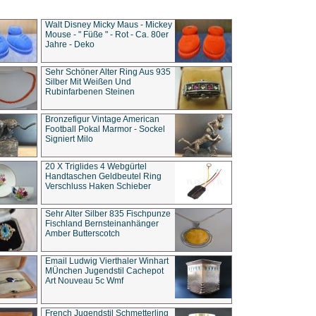
Walt Disney Micky Maus - Mickey
Mouse - " Füße " - Rot - Ca. 80er
Jahre - Deko
Sehr Schöner Alter Ring Aus 935
Silber Mit Weißen Und
Rubinfarbenen Steinen
Bronzefigur Vintage American
Football Pokal Marmor - Sockel
Signiert Milo
20 X Triglides 4 Webgürtel
Handtaschen Geldbeutel Ring
Verschluss Haken Schieber
Sehr Alter Silber 835 Fischpunze
Fischland Bernsteinanhänger
Amber Butterscotch
Email Ludwig Vierthaler Winhart
MÜnchen Jugendstil Cachepot
Art Nouveau 5c Wmf
French Jugendstil Schmetterling