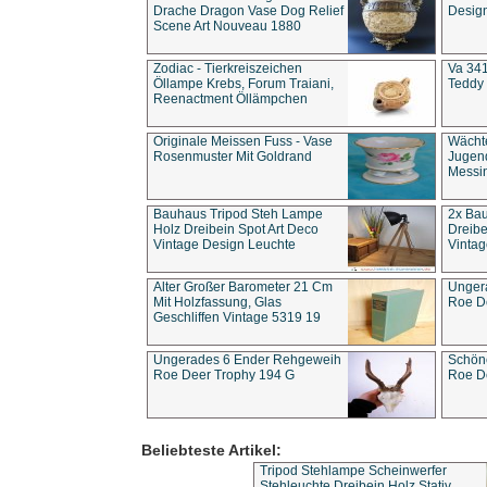
Drache Dragon Vase Dog Relief
Design
Scene Art Nouveau 1880
Zodiac - Tierkreiszeichen
Va 341
Öllampe Krebs, Forum Traiani,
Teddy 
Reenactment Öllämpchen
Originale Meissen Fuss - Vase
Wächt
Rosenmuster Mit Goldrand
Jugend
Messi
Bauhaus Tripod Steh Lampe
2x Ba
Holz Dreibein Spot Art Deco
Dreibe
Vintage Design Leuchte
Vintag
Alter Großer Barometer 21 Cm
Unger
Mit Holzfassung, Glas
Roe D
Geschliffen Vintage 5319 19
Ungerades 6 Ender Rehgeweih
Schön
Roe Deer Trophy 194 G
Roe D
Beliebteste Artikel:
Tripod Stehlampe Scheinwerfer
Stehleuchte Dreibein Holz Stativ