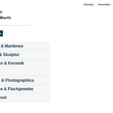
|
Kontakt
Anmelden
 & Maritimes
 & Skulptur
an & Keramik
 & Photographica
he & Flachgewebe
nst