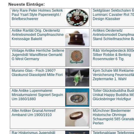
Neueste Einträge:
Very Rare Peter Holmes Selkirk
Sektgläser Sektschalen 
Paul Ysart Style Paperweight /
Luminarc Cavalier Rot 70
Briefbeschwerer
Design Klassiker
Antike Rarität Orig. Oesterwitz
Antikes Oesterwitz
Antriebsmodell Dampfmaschine
Antriebsmodell Dampfma
Kreisssäge Bakelit
Stand Schleifmaschine Ba
Vintage Antike Herrliche Seltene
R&b Vorlegebesteck 800
Jugendstil Wandfliese Gemarkt
Silber Robbe & Berking
G West Germany
Rosenmuster 6 Tlg.
Murano Glas - Fisch 1960?
Kpm Schale Mit Reklame
Glaskunst Glasobjekt Mille Fiori
Versicherung Feuersozitä
Zeptermarke 1. Wahl
Alte Antike Lupenmalerei
Toller Glücksbuddha Bu
Miniaturmalerei Signiert Seguin
Unikat Happy Buddha M
Um 1860/1880
Glücksbringer Holzfigur
Alter Antiker Granat Armreif
MÜnchner Biedermeier
Armband Um 1900/1910
Historische Ohrringe
Schaumgold 585 Granate 
Perlen
Rar Historismus Jugendstil
Telefonablage Telefonreg