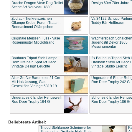
Drache Dragon Vase Dog Relief
Design 60er 70er Jahre
Scene Art Nouveau 1880
Zodiac - Tierkreiszeichen
Va 34122 Schuco Parfum 
Öllampe Krebs, Forum Traiani,
Teddy Bär Hellbraun
Reenactment Öllämpchen
Originale Meissen Fuss - Vase
Wächtersbach Schälche
Rosenmuster Mit Goldrand
Jugendstil Dekor 1865
Messingmontur
Bauhaus Tripod Steh Lampe
2x Bauhaus Tripod Steh
Holz Dreibein Spot Art Deco
Dreibein Stativ Art Deco L
Vintage Design Leuchte
Vintage Studio Leucht
Alter Großer Barometer 21 Cm
Ungerades 6 Ender Reh
Mit Holzfassung, Glas
Roe Deer Trophy 242 G
Geschliffen Vintage 5319 19
Ungerades 6 Ender Rehgeweih
Schönes 6 Ender Rehge
Roe Deer Trophy 194 G
Roe Deer Trophy 186 G
Beliebteste Artikel:
Tripod Stehlampe Scheinwerfer
Ka
Stehleuchte Dreibein Holz Stativ
An