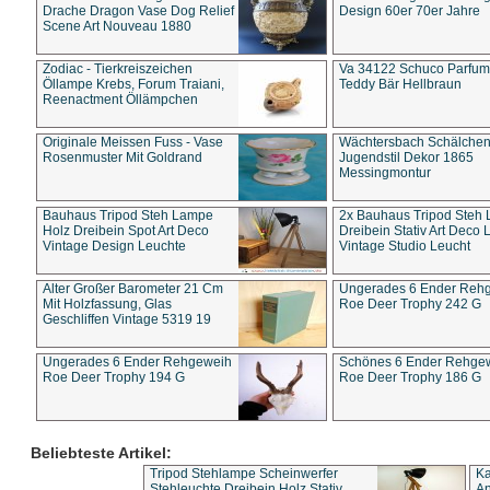
Drache Dragon Vase Dog Relief
Design 60er 70er Jahre
Scene Art Nouveau 1880
Zodiac - Tierkreiszeichen
Va 34122 Schuco Parfum 
Öllampe Krebs, Forum Traiani,
Teddy Bär Hellbraun
Reenactment Öllämpchen
Originale Meissen Fuss - Vase
Wächtersbach Schälche
Rosenmuster Mit Goldrand
Jugendstil Dekor 1865
Messingmontur
Bauhaus Tripod Steh Lampe
2x Bauhaus Tripod Steh
Holz Dreibein Spot Art Deco
Dreibein Stativ Art Deco L
Vintage Design Leuchte
Vintage Studio Leucht
Alter Großer Barometer 21 Cm
Ungerades 6 Ender Reh
Mit Holzfassung, Glas
Roe Deer Trophy 242 G
Geschliffen Vintage 5319 19
Ungerades 6 Ender Rehgeweih
Schönes 6 Ender Rehge
Roe Deer Trophy 194 G
Roe Deer Trophy 186 G
Beliebteste Artikel:
Tripod Stehlampe Scheinwerfer
Ka
Stehleuchte Dreibein Holz Stativ
An