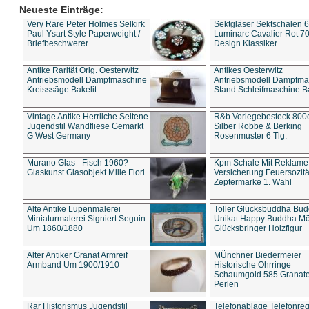
Neueste Einträge:
Very Rare Peter Holmes Selkirk
Sektgläser Sektschalen 
Paul Ysart Style Paperweight /
Luminarc Cavalier Rot 70
Briefbeschwerer
Design Klassiker
Antike Rarität Orig. Oesterwitz
Antikes Oesterwitz
Antriebsmodell Dampfmaschine
Antriebsmodell Dampfma
Kreisssäge Bakelit
Stand Schleifmaschine Ba
Vintage Antike Herrliche Seltene
R&b Vorlegebesteck 800
Jugendstil Wandfliese Gemarkt
Silber Robbe & Berking
G West Germany
Rosenmuster 6 Tlg.
Murano Glas - Fisch 1960?
Kpm Schale Mit Reklame
Glaskunst Glasobjekt Mille Fiori
Versicherung Feuersozitä
Zeptermarke 1. Wahl
Alte Antike Lupenmalerei
Toller Glücksbuddha Bu
Miniaturmalerei Signiert Seguin
Unikat Happy Buddha M
Um 1860/1880
Glücksbringer Holzfigur
Alter Antiker Granat Armreif
MÜnchner Biedermeier
Armband Um 1900/1910
Historische Ohrringe
Schaumgold 585 Granate 
Perlen
Rar Historismus Jugendstil
Telefonablage Telefonreg