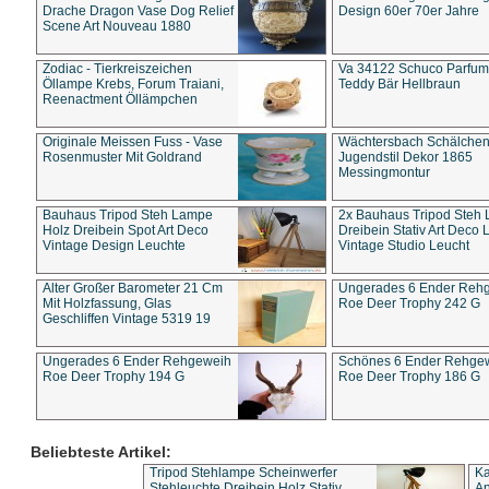
Drache Dragon Vase Dog Relief
Design 60er 70er Jahre
Scene Art Nouveau 1880
Zodiac - Tierkreiszeichen
Va 34122 Schuco Parfum 
Öllampe Krebs, Forum Traiani,
Teddy Bär Hellbraun
Reenactment Öllämpchen
Originale Meissen Fuss - Vase
Wächtersbach Schälche
Rosenmuster Mit Goldrand
Jugendstil Dekor 1865
Messingmontur
Bauhaus Tripod Steh Lampe
2x Bauhaus Tripod Steh
Holz Dreibein Spot Art Deco
Dreibein Stativ Art Deco L
Vintage Design Leuchte
Vintage Studio Leucht
Alter Großer Barometer 21 Cm
Ungerades 6 Ender Reh
Mit Holzfassung, Glas
Roe Deer Trophy 242 G
Geschliffen Vintage 5319 19
Ungerades 6 Ender Rehgeweih
Schönes 6 Ender Rehge
Roe Deer Trophy 194 G
Roe Deer Trophy 186 G
Beliebteste Artikel:
Tripod Stehlampe Scheinwerfer
Ka
Stehleuchte Dreibein Holz Stativ
An