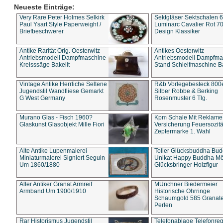
Neueste Einträge:
Very Rare Peter Holmes Selkirk
Sektgläser Sektschalen 
Paul Ysart Style Paperweight /
Luminarc Cavalier Rot 70
Briefbeschwerer
Design Klassiker
Antike Rarität Orig. Oesterwitz
Antikes Oesterwitz
Antriebsmodell Dampfmaschine
Antriebsmodell Dampfma
Kreisssäge Bakelit
Stand Schleifmaschine Ba
Vintage Antike Herrliche Seltene
R&b Vorlegebesteck 800
Jugendstil Wandfliese Gemarkt
Silber Robbe & Berking
G West Germany
Rosenmuster 6 Tlg.
Murano Glas - Fisch 1960?
Kpm Schale Mit Reklame
Glaskunst Glasobjekt Mille Fiori
Versicherung Feuersozitä
Zeptermarke 1. Wahl
Alte Antike Lupenmalerei
Toller Glücksbuddha Bu
Miniaturmalerei Signiert Seguin
Unikat Happy Buddha M
Um 1860/1880
Glücksbringer Holzfigur
Alter Antiker Granat Armreif
MÜnchner Biedermeier
Armband Um 1900/1910
Historische Ohrringe
Schaumgold 585 Granate 
Perlen
Rar Historismus Jugendstil
Telefonablage Telefonreg