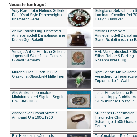
Neueste Einträge:
Very Rare Peter Holmes Selkirk
Sektgläser Sektschalen 
Paul Ysart Style Paperweight /
Luminarc Cavalier Rot 70
Briefbeschwerer
Design Klassiker
Antike Rarität Orig. Oesterwitz
Antikes Oesterwitz
Antriebsmodell Dampfmaschine
Antriebsmodell Dampfma
Kreisssäge Bakelit
Stand Schleifmaschine Ba
Vintage Antike Herrliche Seltene
R&b Vorlegebesteck 800
Jugendstil Wandfliese Gemarkt
Silber Robbe & Berking
G West Germany
Rosenmuster 6 Tlg.
Murano Glas - Fisch 1960?
Kpm Schale Mit Reklame
Glaskunst Glasobjekt Mille Fiori
Versicherung Feuersozitä
Zeptermarke 1. Wahl
Alte Antike Lupenmalerei
Toller Glücksbuddha Bu
Miniaturmalerei Signiert Seguin
Unikat Happy Buddha M
Um 1860/1880
Glücksbringer Holzfigur
Alter Antiker Granat Armreif
MÜnchner Biedermeier
Armband Um 1900/1910
Historische Ohrringe
Schaumgold 585 Granate 
Perlen
Rar Historismus Jugendstil
Telefonablage Telefonreg