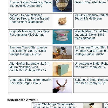
Drache Dragon Vase Dog Relief
Design 60er 70er Jahre
Scene Art Nouveau 1880
Zodiac - Tierkreiszeichen
Va 34122 Schuco Parfum 
Öllampe Krebs, Forum Traiani,
Teddy Bär Hellbraun
Reenactment Öllämpchen
Originale Meissen Fuss - Vase
Wächtersbach Schälche
Rosenmuster Mit Goldrand
Jugendstil Dekor 1865
Messingmontur
Bauhaus Tripod Steh Lampe
2x Bauhaus Tripod Steh
Holz Dreibein Spot Art Deco
Dreibein Stativ Art Deco L
Vintage Design Leuchte
Vintage Studio Leucht
Alter Großer Barometer 21 Cm
Ungerades 6 Ender Reh
Mit Holzfassung, Glas
Roe Deer Trophy 242 G
Geschliffen Vintage 5319 19
Ungerades 6 Ender Rehgeweih
Schönes 6 Ender Rehge
Roe Deer Trophy 194 G
Roe Deer Trophy 186 G
Beliebteste Artikel:
Tripod Stehlampe Scheinwerfer
Ka
Stehleuchte Dreibein Holz Stativ
An