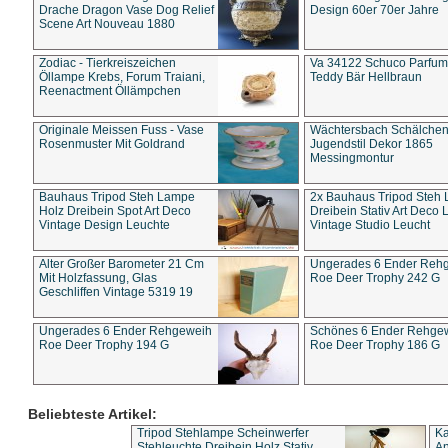
Drache Dragon Vase Dog Relief
Design 60er 70er Jahre
Scene Art Nouveau 1880
Zodiac - Tierkreiszeichen
Va 34122 Schuco Parfum 
Öllampe Krebs, Forum Traiani,
Teddy Bär Hellbraun
Reenactment Öllämpchen
Originale Meissen Fuss - Vase
Wächtersbach Schälche
Rosenmuster Mit Goldrand
Jugendstil Dekor 1865
Messingmontur
Bauhaus Tripod Steh Lampe
2x Bauhaus Tripod Steh
Holz Dreibein Spot Art Deco
Dreibein Stativ Art Deco L
Vintage Design Leuchte
Vintage Studio Leucht
Alter Großer Barometer 21 Cm
Ungerades 6 Ender Reh
Mit Holzfassung, Glas
Roe Deer Trophy 242 G
Geschliffen Vintage 5319 19
Ungerades 6 Ender Rehgeweih
Schönes 6 Ender Rehge
Roe Deer Trophy 194 G
Roe Deer Trophy 186 G
Beliebteste Artikel:
Tripod Stehlampe Scheinwerfer
Ka
Stehleuchte Dreibein Holz Stativ
An