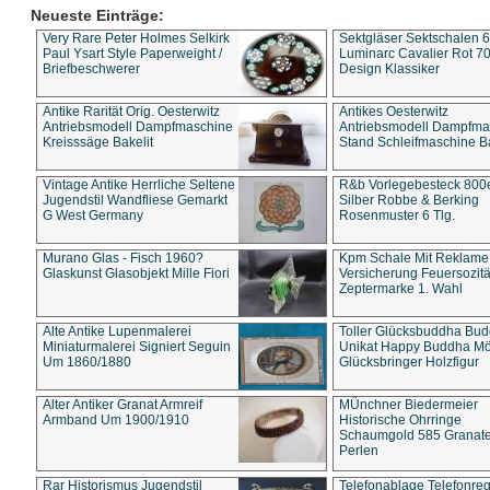
Neueste Einträge:
Very Rare Peter Holmes Selkirk
Sektgläser Sektschalen 
Paul Ysart Style Paperweight /
Luminarc Cavalier Rot 70
Briefbeschwerer
Design Klassiker
Antike Rarität Orig. Oesterwitz
Antikes Oesterwitz
Antriebsmodell Dampfmaschine
Antriebsmodell Dampfma
Kreisssäge Bakelit
Stand Schleifmaschine Ba
Vintage Antike Herrliche Seltene
R&b Vorlegebesteck 800
Jugendstil Wandfliese Gemarkt
Silber Robbe & Berking
G West Germany
Rosenmuster 6 Tlg.
Murano Glas - Fisch 1960?
Kpm Schale Mit Reklame
Glaskunst Glasobjekt Mille Fiori
Versicherung Feuersozitä
Zeptermarke 1. Wahl
Alte Antike Lupenmalerei
Toller Glücksbuddha Bu
Miniaturmalerei Signiert Seguin
Unikat Happy Buddha M
Um 1860/1880
Glücksbringer Holzfigur
Alter Antiker Granat Armreif
MÜnchner Biedermeier
Armband Um 1900/1910
Historische Ohrringe
Schaumgold 585 Granate 
Perlen
Rar Historismus Jugendstil
Telefonablage Telefonreg