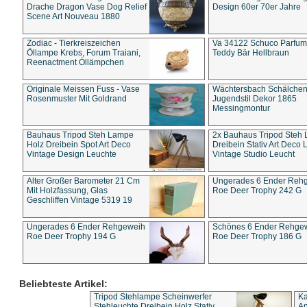
Drache Dragon Vase Dog Relief
Design 60er 70er Jahre
Scene Art Nouveau 1880
Zodiac - Tierkreiszeichen
Va 34122 Schuco Parfum 
Öllampe Krebs, Forum Traiani,
Teddy Bär Hellbraun
Reenactment Öllämpchen
Originale Meissen Fuss - Vase
Wächtersbach Schälche
Rosenmuster Mit Goldrand
Jugendstil Dekor 1865
Messingmontur
Bauhaus Tripod Steh Lampe
2x Bauhaus Tripod Steh
Holz Dreibein Spot Art Deco
Dreibein Stativ Art Deco L
Vintage Design Leuchte
Vintage Studio Leucht
Alter Großer Barometer 21 Cm
Ungerades 6 Ender Reh
Mit Holzfassung, Glas
Roe Deer Trophy 242 G
Geschliffen Vintage 5319 19
Ungerades 6 Ender Rehgeweih
Schönes 6 Ender Rehge
Roe Deer Trophy 194 G
Roe Deer Trophy 186 G
Beliebteste Artikel:
Tripod Stehlampe Scheinwerfer
Ka
Stehleuchte Dreibein Holz Stativ
An