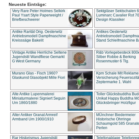
Neueste Einträge:
Very Rare Peter Holmes Selkirk
Sektgläser Sektschalen 
Paul Ysart Style Paperweight /
Luminarc Cavalier Rot 70
Briefbeschwerer
Design Klassiker
Antike Rarität Orig. Oesterwitz
Antikes Oesterwitz
Antriebsmodell Dampfmaschine
Antriebsmodell Dampfma
Kreisssäge Bakelit
Stand Schleifmaschine Ba
Vintage Antike Herrliche Seltene
R&b Vorlegebesteck 800
Jugendstil Wandfliese Gemarkt
Silber Robbe & Berking
G West Germany
Rosenmuster 6 Tlg.
Murano Glas - Fisch 1960?
Kpm Schale Mit Reklame
Glaskunst Glasobjekt Mille Fiori
Versicherung Feuersozitä
Zeptermarke 1. Wahl
Alte Antike Lupenmalerei
Toller Glücksbuddha Bu
Miniaturmalerei Signiert Seguin
Unikat Happy Buddha M
Um 1860/1880
Glücksbringer Holzfigur
Alter Antiker Granat Armreif
MÜnchner Biedermeier
Armband Um 1900/1910
Historische Ohrringe
Schaumgold 585 Granate 
Perlen
Rar Historismus Jugendstil
Telefonablage Telefonreg