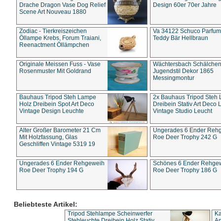
Drache Dragon Vase Dog Relief
Design 60er 70er Jahre
Scene Art Nouveau 1880
Zodiac - Tierkreiszeichen
Va 34122 Schuco Parfum 
Öllampe Krebs, Forum Traiani,
Teddy Bär Hellbraun
Reenactment Öllämpchen
Originale Meissen Fuss - Vase
Wächtersbach Schälche
Rosenmuster Mit Goldrand
Jugendstil Dekor 1865
Messingmontur
Bauhaus Tripod Steh Lampe
2x Bauhaus Tripod Steh
Holz Dreibein Spot Art Deco
Dreibein Stativ Art Deco L
Vintage Design Leuchte
Vintage Studio Leucht
Alter Großer Barometer 21 Cm
Ungerades 6 Ender Reh
Mit Holzfassung, Glas
Roe Deer Trophy 242 G
Geschliffen Vintage 5319 19
Ungerades 6 Ender Rehgeweih
Schönes 6 Ender Rehge
Roe Deer Trophy 194 G
Roe Deer Trophy 186 G
Beliebteste Artikel:
Tripod Stehlampe Scheinwerfer
Ka
Stehleuchte Dreibein Holz Stativ
An