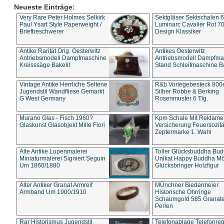
Neueste Einträge:
Very Rare Peter Holmes Selkirk
Sektgläser Sektschalen 
Paul Ysart Style Paperweight /
Luminarc Cavalier Rot 70
Briefbeschwerer
Design Klassiker
Antike Rarität Orig. Oesterwitz
Antikes Oesterwitz
Antriebsmodell Dampfmaschine
Antriebsmodell Dampfma
Kreisssäge Bakelit
Stand Schleifmaschine Ba
Vintage Antike Herrliche Seltene
R&b Vorlegebesteck 800
Jugendstil Wandfliese Gemarkt
Silber Robbe & Berking
G West Germany
Rosenmuster 6 Tlg.
Murano Glas - Fisch 1960?
Kpm Schale Mit Reklame
Glaskunst Glasobjekt Mille Fiori
Versicherung Feuersozitä
Zeptermarke 1. Wahl
Alte Antike Lupenmalerei
Toller Glücksbuddha Bu
Miniaturmalerei Signiert Seguin
Unikat Happy Buddha M
Um 1860/1880
Glücksbringer Holzfigur
Alter Antiker Granat Armreif
MÜnchner Biedermeier
Armband Um 1900/1910
Historische Ohrringe
Schaumgold 585 Granate 
Perlen
Rar Historismus Jugendstil
Telefonablage Telefonreg