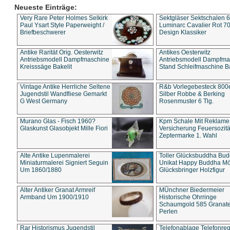
Neueste Einträge:
Very Rare Peter Holmes Selkirk
Sektgläser Sektschalen 
Paul Ysart Style Paperweight /
Luminarc Cavalier Rot 70
Briefbeschwerer
Design Klassiker
Antike Rarität Orig. Oesterwitz
Antikes Oesterwitz
Antriebsmodell Dampfmaschine
Antriebsmodell Dampfma
Kreisssäge Bakelit
Stand Schleifmaschine Ba
Vintage Antike Herrliche Seltene
R&b Vorlegebesteck 800
Jugendstil Wandfliese Gemarkt
Silber Robbe & Berking
G West Germany
Rosenmuster 6 Tlg.
Murano Glas - Fisch 1960?
Kpm Schale Mit Reklame
Glaskunst Glasobjekt Mille Fiori
Versicherung Feuersozitä
Zeptermarke 1. Wahl
Alte Antike Lupenmalerei
Toller Glücksbuddha Bu
Miniaturmalerei Signiert Seguin
Unikat Happy Buddha M
Um 1860/1880
Glücksbringer Holzfigur
Alter Antiker Granat Armreif
MÜnchner Biedermeier
Armband Um 1900/1910
Historische Ohrringe
Schaumgold 585 Granate 
Perlen
Rar Historismus Jugendstil
Telefonablage Telefonreg