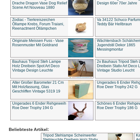
Drache Dragon Vase Dog Relief
Design 60er 70er Jahre
Scene Art Nouveau 1880
Zodiac - Tierkreiszeichen
Va 34122 Schuco Parfum 
Öllampe Krebs, Forum Traiani,
Teddy Bär Hellbraun
Reenactment Öllämpchen
Originale Meissen Fuss - Vase
Wächtersbach Schälche
Rosenmuster Mit Goldrand
Jugendstil Dekor 1865
Messingmontur
Bauhaus Tripod Steh Lampe
2x Bauhaus Tripod Steh
Holz Dreibein Spot Art Deco
Dreibein Stativ Art Deco L
Vintage Design Leuchte
Vintage Studio Leucht
Alter Großer Barometer 21 Cm
Ungerades 6 Ender Reh
Mit Holzfassung, Glas
Roe Deer Trophy 242 G
Geschliffen Vintage 5319 19
Ungerades 6 Ender Rehgeweih
Schönes 6 Ender Rehge
Roe Deer Trophy 194 G
Roe Deer Trophy 186 G
Beliebteste Artikel:
Tripod Stehlampe Scheinwerfer
Ka
Stehleuchte Dreibein Holz Stativ
An