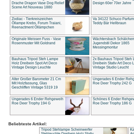
Drache Dragon Vase Dog Relief
Design 60er 70er Jahre
Scene Art Nouveau 1880
Zodiac - Tierkreiszeichen
Va 34122 Schuco Parfum 
Öllampe Krebs, Forum Traiani,
Teddy Bär Hellbraun
Reenactment Öllämpchen
Originale Meissen Fuss - Vase
Wächtersbach Schälche
Rosenmuster Mit Goldrand
Jugendstil Dekor 1865
Messingmontur
Bauhaus Tripod Steh Lampe
2x Bauhaus Tripod Steh
Holz Dreibein Spot Art Deco
Dreibein Stativ Art Deco L
Vintage Design Leuchte
Vintage Studio Leucht
Alter Großer Barometer 21 Cm
Ungerades 6 Ender Reh
Mit Holzfassung, Glas
Roe Deer Trophy 242 G
Geschliffen Vintage 5319 19
Ungerades 6 Ender Rehgeweih
Schönes 6 Ender Rehge
Roe Deer Trophy 194 G
Roe Deer Trophy 186 G
Beliebteste Artikel:
Tripod Stehlampe Scheinwerfer
Ka
Stehleuchte Dreibein Holz Stativ
An