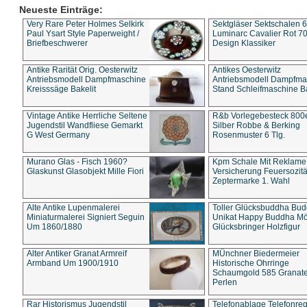
Neueste Einträge:
Very Rare Peter Holmes Selkirk
Sektgläser Sektschalen 
Paul Ysart Style Paperweight /
Luminarc Cavalier Rot 70
Briefbeschwerer
Design Klassiker
Antike Rarität Orig. Oesterwitz
Antikes Oesterwitz
Antriebsmodell Dampfmaschine
Antriebsmodell Dampfma
Kreisssäge Bakelit
Stand Schleifmaschine Ba
Vintage Antike Herrliche Seltene
R&b Vorlegebesteck 800
Jugendstil Wandfliese Gemarkt
Silber Robbe & Berking
G West Germany
Rosenmuster 6 Tlg.
Murano Glas - Fisch 1960?
Kpm Schale Mit Reklame
Glaskunst Glasobjekt Mille Fiori
Versicherung Feuersozitä
Zeptermarke 1. Wahl
Alte Antike Lupenmalerei
Toller Glücksbuddha Bu
Miniaturmalerei Signiert Seguin
Unikat Happy Buddha M
Um 1860/1880
Glücksbringer Holzfigur
Alter Antiker Granat Armreif
MÜnchner Biedermeier
Armband Um 1900/1910
Historische Ohrringe
Schaumgold 585 Granate 
Perlen
Rar Historismus Jugendstil
Telefonablage Telefonreg