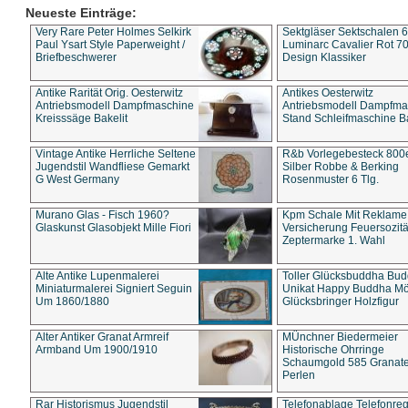
Neueste Einträge:
Very Rare Peter Holmes Selkirk
Sektgläser Sektschalen 
Paul Ysart Style Paperweight /
Luminarc Cavalier Rot 70
Briefbeschwerer
Design Klassiker
Antike Rarität Orig. Oesterwitz
Antikes Oesterwitz
Antriebsmodell Dampfmaschine
Antriebsmodell Dampfma
Kreisssäge Bakelit
Stand Schleifmaschine Ba
Vintage Antike Herrliche Seltene
R&b Vorlegebesteck 800
Jugendstil Wandfliese Gemarkt
Silber Robbe & Berking
G West Germany
Rosenmuster 6 Tlg.
Murano Glas - Fisch 1960?
Kpm Schale Mit Reklame
Glaskunst Glasobjekt Mille Fiori
Versicherung Feuersozitä
Zeptermarke 1. Wahl
Alte Antike Lupenmalerei
Toller Glücksbuddha Bu
Miniaturmalerei Signiert Seguin
Unikat Happy Buddha M
Um 1860/1880
Glücksbringer Holzfigur
Alter Antiker Granat Armreif
MÜnchner Biedermeier
Armband Um 1900/1910
Historische Ohrringe
Schaumgold 585 Granate 
Perlen
Rar Historismus Jugendstil
Telefonablage Telefonreg