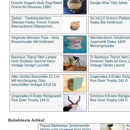
Drache Dragon Vase Dog Relief
Design 60er 70er Jahre
Scene Art Nouveau 1880
Zodiac - Tierkreiszeichen
Va 34122 Schuco Parfum 
Öllampe Krebs, Forum Traiani,
Teddy Bär Hellbraun
Reenactment Öllämpchen
Originale Meissen Fuss - Vase
Wächtersbach Schälche
Rosenmuster Mit Goldrand
Jugendstil Dekor 1865
Messingmontur
Bauhaus Tripod Steh Lampe
2x Bauhaus Tripod Steh
Holz Dreibein Spot Art Deco
Dreibein Stativ Art Deco L
Vintage Design Leuchte
Vintage Studio Leucht
Alter Großer Barometer 21 Cm
Ungerades 6 Ender Reh
Mit Holzfassung, Glas
Roe Deer Trophy 242 G
Geschliffen Vintage 5319 19
Ungerades 6 Ender Rehgeweih
Schönes 6 Ender Rehge
Roe Deer Trophy 194 G
Roe Deer Trophy 186 G
Beliebteste Artikel:
Tripod Stehlampe Scheinwerfer
Ka
Stehleuchte Dreibein Holz Stativ
An