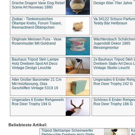
Drache Dragon Vase Dog Relief
Design 60er 70er Jahre
Scene Art Nouveau 1880
Zodiac - Tierkreiszeichen
Va 34122 Schuco Parfum 
Öllampe Krebs, Forum Traiani,
Teddy Bär Hellbraun
Reenactment Öllämpchen
Originale Meissen Fuss - Vase
Wächtersbach Schälche
Rosenmuster Mit Goldrand
Jugendstil Dekor 1865
Messingmontur
Bauhaus Tripod Steh Lampe
2x Bauhaus Tripod Steh
Holz Dreibein Spot Art Deco
Dreibein Stativ Art Deco L
Vintage Design Leuchte
Vintage Studio Leucht
Alter Großer Barometer 21 Cm
Ungerades 6 Ender Reh
Mit Holzfassung, Glas
Roe Deer Trophy 242 G
Geschliffen Vintage 5319 19
Ungerades 6 Ender Rehgeweih
Schönes 6 Ender Rehge
Roe Deer Trophy 194 G
Roe Deer Trophy 186 G
Beliebteste Artikel:
Tripod Stehlampe Scheinwerfer
Ka
Stehleuchte Dreibein Holz Stativ
An