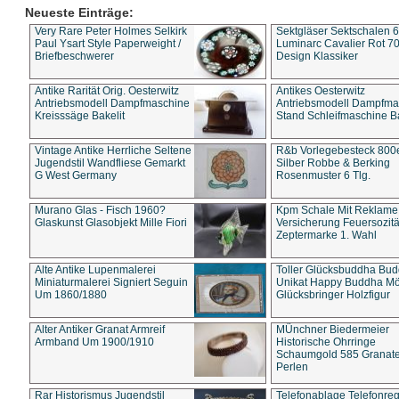
Neueste Einträge:
Very Rare Peter Holmes Selkirk
Sektgläser Sektschalen 
Paul Ysart Style Paperweight /
Luminarc Cavalier Rot 70
Briefbeschwerer
Design Klassiker
Antike Rarität Orig. Oesterwitz
Antikes Oesterwitz
Antriebsmodell Dampfmaschine
Antriebsmodell Dampfma
Kreisssäge Bakelit
Stand Schleifmaschine Ba
Vintage Antike Herrliche Seltene
R&b Vorlegebesteck 800
Jugendstil Wandfliese Gemarkt
Silber Robbe & Berking
G West Germany
Rosenmuster 6 Tlg.
Murano Glas - Fisch 1960?
Kpm Schale Mit Reklame
Glaskunst Glasobjekt Mille Fiori
Versicherung Feuersozitä
Zeptermarke 1. Wahl
Alte Antike Lupenmalerei
Toller Glücksbuddha Bu
Miniaturmalerei Signiert Seguin
Unikat Happy Buddha M
Um 1860/1880
Glücksbringer Holzfigur
Alter Antiker Granat Armreif
MÜnchner Biedermeier
Armband Um 1900/1910
Historische Ohrringe
Schaumgold 585 Granate 
Perlen
Rar Historismus Jugendstil
Telefonablage Telefonreg