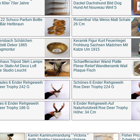
 60er 70er Jahre
Dackel Dachshund Bild Dog
Hund Art Nouveau Wmf S
22 Schuco Parfum Bottle
Rosenthal Vita Weiss Matt Schale
Bär Hellbraun
26 Cm
ersbach Schälchen
Keramik Figur Kurt Feuerriegel
stil Dekor 1865
Frohburg Sachsen Mädchen Mit
ngmontur
Katze Um 1915
uhaus Tripod Steh Lampe
Schaeffenacker Wand Platte
in Stativ Art Deco Loft
Fliese Relief Wandkeramik Wall
e Studio Leucht
Plaque Fisch
ades 6 Ender Rehgeweih
Schönes 6 Ender Rehgeweih
eer Trophy 242 G
Roe Deer Trophy 224 G
es 6 Ender Rehgeweih
6 Ender Rehgeweih Auf
eer Trophy 186 G
Naturholzbrett Roe Deer Trophy
Höhe: 34 Cm
Kamin Kaminumrandung " Victoria "
Fisher Pri
Antik Shabby Umrandung Vintage
Zubehör, V