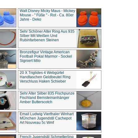
Walt Disney Micky Maus - Mickey
Mouse - " Füße " - Rot - Ca. 80er
Jahre - Deko
Sehr Schöner Alter Ring Aus 935
Silber Mit Weißen Und
Rubinfarbenen Steinen
Bronzefigur Vintage American
Football Pokal Marmor - Sockel
Signiert Milo
20 X Triglides 4 Webgürtel
Handtaschen Geldbeutel Ring
Verschluss Haken Schieber
Sehr Alter Silber 835 Fischpunze
Fischland Bernsteinanhänger
Amber Butterscotch
Email Ludwig Vierthaler Winhart
MÜnchen Jugendstil Cachepot
Art Nouveau 5c Wmf
French Jugendstil Schmetterling