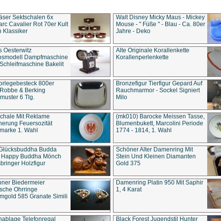
äser Sektschalen 6x
Walt Disney Micky Maus - Mickey
rc Cavalier Rot 70er Kult
Mouse - " Füße " - Blau - Ca. 80er
 Klassiker
Jahre - Deko
s Oesterwitz
Alte Originale Korallenkette
ebsmodell Dampfmaschine
Korallenperlenkette
Schleifmaschine Bakelit
rlegebesteck 800er
Bronzefigur Tierfigur Gepard Auf
 Robbe & Berking
Rauchmarmor - Sockel Signiert
uster 6 Tlg.
Milo
chale Mit Reklame
(mk010) Barocke Meissen Tasse,
herung Feuersozität
Blumenbukett, Marcolini Periode
marke 1. Wahl
1774 - 1814, 1. Wahl
 Glücksbuddha Budda
Schöner Alter Damenring Mit
t Happy Buddha Mönch
Stein Und Kleinen Diamanten
bringer Holzfigur
Gold 375
ner Biedermeier
Damenring Platin 950 Mit Saphir
ische Ohrringe
1, 4 Karat
gold 585 Granate Simili
nablage Telefonregal
Black Forest Jugendstil Hunter