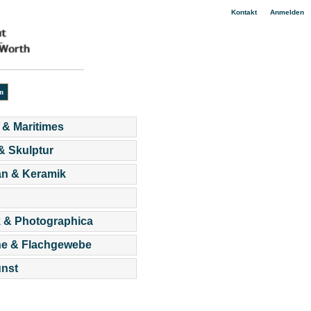
|
Kontakt
Anmelden
 & Maritimes
 & Skulptur
an & Keramik
 & Photographica
he & Flachgewebe
nst