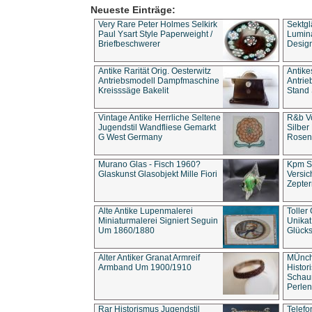
Neueste Einträge:
Very Rare Peter Holmes Selkirk
Sektgl
Paul Ysart Style Paperweight /
Lumina
Briefbeschwerer
Design
Antike Rarität Orig. Oesterwitz
Antike
Antriebsmodell Dampfmaschine
Antri
Kreisssäge Bakelit
Stand 
Vintage Antike Herrliche Seltene
R&b Vo
Jugendstil Wandfliese Gemarkt
Silber
G West Germany
Rosenm
Murano Glas - Fisch 1960?
Kpm S
Glaskunst Glasobjekt Mille Fiori
Versic
Zepter
Alte Antike Lupenmalerei
Toller
Miniaturmalerei Signiert Seguin
Unika
Um 1860/1880
Glücks
Alter Antiker Granat Armreif
MÜnch
Armband Um 1900/1910
Histor
Schaum
Perlen
Rar Historismus Jugendstil
Telefo