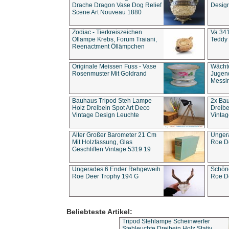
Drache Dragon Vase Dog Relief
Design
Scene Art Nouveau 1880
Zodiac - Tierkreiszeichen
Va 341
Öllampe Krebs, Forum Traiani,
Teddy 
Reenactment Öllämpchen
Originale Meissen Fuss - Vase
Wächt
Rosenmuster Mit Goldrand
Jugend
Messi
Bauhaus Tripod Steh Lampe
2x Ba
Holz Dreibein Spot Art Deco
Dreibe
Vintage Design Leuchte
Vintag
Alter Großer Barometer 21 Cm
Unger
Mit Holzfassung, Glas
Roe D
Geschliffen Vintage 5319 19
Ungerades 6 Ender Rehgeweih
Schön
Roe Deer Trophy 194 G
Roe D
Beliebteste Artikel:
Tripod Stehlampe Scheinwerfer
Stehleuchte Dreibein Holz Stativ