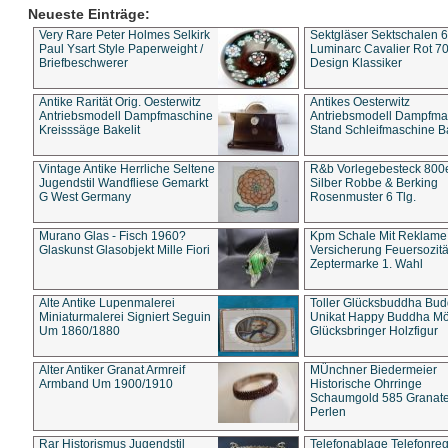
Neueste Einträge:
Very Rare Peter Holmes Selkirk
Sektgläser Sektschalen 
Paul Ysart Style Paperweight /
Luminarc Cavalier Rot 70
Briefbeschwerer
Design Klassiker
Antike Rarität Orig. Oesterwitz
Antikes Oesterwitz
Antriebsmodell Dampfmaschine
Antriebsmodell Dampfma
Kreisssäge Bakelit
Stand Schleifmaschine Ba
Vintage Antike Herrliche Seltene
R&b Vorlegebesteck 800
Jugendstil Wandfliese Gemarkt
Silber Robbe & Berking
G West Germany
Rosenmuster 6 Tlg.
Murano Glas - Fisch 1960?
Kpm Schale Mit Reklame
Glaskunst Glasobjekt Mille Fiori
Versicherung Feuersozitä
Zeptermarke 1. Wahl
Alte Antike Lupenmalerei
Toller Glücksbuddha Bu
Miniaturmalerei Signiert Seguin
Unikat Happy Buddha M
Um 1860/1880
Glücksbringer Holzfigur
Alter Antiker Granat Armreif
MÜnchner Biedermeier
Armband Um 1900/1910
Historische Ohrringe
Schaumgold 585 Granate 
Perlen
Rar Historismus Jugendstil
Telefonablage Telefonreg