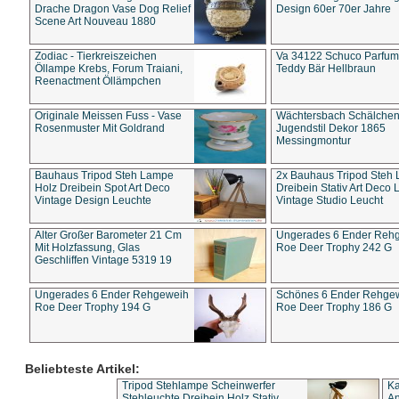
Drache Dragon Vase Dog Relief
Design 60er 70er Jahre
Scene Art Nouveau 1880
Zodiac - Tierkreiszeichen
Va 34122 Schuco Parfum 
Öllampe Krebs, Forum Traiani,
Teddy Bär Hellbraun
Reenactment Öllämpchen
Originale Meissen Fuss - Vase
Wächtersbach Schälche
Rosenmuster Mit Goldrand
Jugendstil Dekor 1865
Messingmontur
Bauhaus Tripod Steh Lampe
2x Bauhaus Tripod Steh
Holz Dreibein Spot Art Deco
Dreibein Stativ Art Deco L
Vintage Design Leuchte
Vintage Studio Leucht
Alter Großer Barometer 21 Cm
Ungerades 6 Ender Reh
Mit Holzfassung, Glas
Roe Deer Trophy 242 G
Geschliffen Vintage 5319 19
Ungerades 6 Ender Rehgeweih
Schönes 6 Ender Rehge
Roe Deer Trophy 194 G
Roe Deer Trophy 186 G
Beliebteste Artikel:
Tripod Stehlampe Scheinwerfer
Ka
Stehleuchte Dreibein Holz Stativ
An