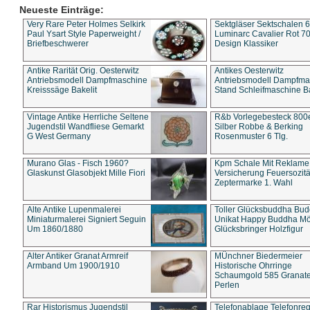
Neueste Einträge:
Very Rare Peter Holmes Selkirk
Sektgläser Sektschalen 
Paul Ysart Style Paperweight /
Luminarc Cavalier Rot 70
Briefbeschwerer
Design Klassiker
Antike Rarität Orig. Oesterwitz
Antikes Oesterwitz
Antriebsmodell Dampfmaschine
Antriebsmodell Dampfma
Kreisssäge Bakelit
Stand Schleifmaschine Ba
Vintage Antike Herrliche Seltene
R&b Vorlegebesteck 800
Jugendstil Wandfliese Gemarkt
Silber Robbe & Berking
G West Germany
Rosenmuster 6 Tlg.
Murano Glas - Fisch 1960?
Kpm Schale Mit Reklame
Glaskunst Glasobjekt Mille Fiori
Versicherung Feuersozitä
Zeptermarke 1. Wahl
Alte Antike Lupenmalerei
Toller Glücksbuddha Bu
Miniaturmalerei Signiert Seguin
Unikat Happy Buddha M
Um 1860/1880
Glücksbringer Holzfigur
Alter Antiker Granat Armreif
MÜnchner Biedermeier
Armband Um 1900/1910
Historische Ohrringe
Schaumgold 585 Granate 
Perlen
Rar Historismus Jugendstil
Telefonablage Telefonreg