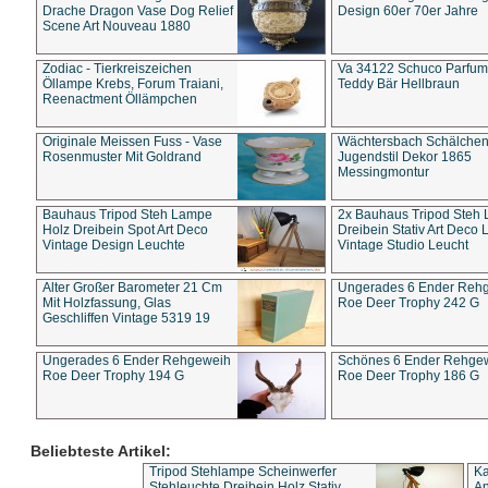
Drache Dragon Vase Dog Relief
Design 60er 70er Jahre
Scene Art Nouveau 1880
Zodiac - Tierkreiszeichen
Va 34122 Schuco Parfum 
Öllampe Krebs, Forum Traiani,
Teddy Bär Hellbraun
Reenactment Öllämpchen
Originale Meissen Fuss - Vase
Wächtersbach Schälche
Rosenmuster Mit Goldrand
Jugendstil Dekor 1865
Messingmontur
Bauhaus Tripod Steh Lampe
2x Bauhaus Tripod Steh
Holz Dreibein Spot Art Deco
Dreibein Stativ Art Deco L
Vintage Design Leuchte
Vintage Studio Leucht
Alter Großer Barometer 21 Cm
Ungerades 6 Ender Reh
Mit Holzfassung, Glas
Roe Deer Trophy 242 G
Geschliffen Vintage 5319 19
Ungerades 6 Ender Rehgeweih
Schönes 6 Ender Rehge
Roe Deer Trophy 194 G
Roe Deer Trophy 186 G
Beliebteste Artikel:
Tripod Stehlampe Scheinwerfer
Ka
Stehleuchte Dreibein Holz Stativ
An