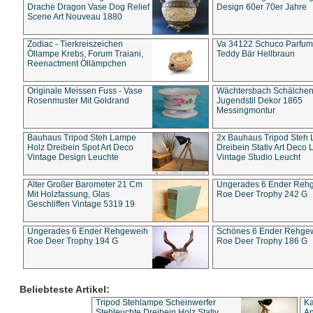
Drache Dragon Vase Dog Relief
Design 60er 70er Jahre
Scene Art Nouveau 1880
Zodiac - Tierkreiszeichen
Va 34122 Schuco Parfum 
Öllampe Krebs, Forum Traiani,
Teddy Bär Hellbraun
Reenactment Öllämpchen
Originale Meissen Fuss - Vase
Wächtersbach Schälche
Rosenmuster Mit Goldrand
Jugendstil Dekor 1865
Messingmontur
Bauhaus Tripod Steh Lampe
2x Bauhaus Tripod Steh
Holz Dreibein Spot Art Deco
Dreibein Stativ Art Deco L
Vintage Design Leuchte
Vintage Studio Leucht
Alter Großer Barometer 21 Cm
Ungerades 6 Ender Reh
Mit Holzfassung, Glas
Roe Deer Trophy 242 G
Geschliffen Vintage 5319 19
Ungerades 6 Ender Rehgeweih
Schönes 6 Ender Rehge
Roe Deer Trophy 194 G
Roe Deer Trophy 186 G
Beliebteste Artikel:
Tripod Stehlampe Scheinwerfer
Ka
Stehleuchte Dreibein Holz Stativ
An