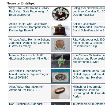
Neueste Einträge:
Very Rare Peter Holmes Selkirk
Sektgläser Sektschalen 
Paul Ysart Style Paperweight /
Luminarc Cavalier Rot 70
Briefbeschwerer
Design Klassiker
Antike Rarität Orig. Oesterwitz
Antikes Oesterwitz
Antriebsmodell Dampfmaschine
Antriebsmodell Dampfma
Kreisssäge Bakelit
Stand Schleifmaschine Ba
Vintage Antike Herrliche Seltene
R&b Vorlegebesteck 800
Jugendstil Wandfliese Gemarkt
Silber Robbe & Berking
G West Germany
Rosenmuster 6 Tlg.
Murano Glas - Fisch 1960?
Kpm Schale Mit Reklame
Glaskunst Glasobjekt Mille Fiori
Versicherung Feuersozitä
Zeptermarke 1. Wahl
Alte Antike Lupenmalerei
Toller Glücksbuddha Bu
Miniaturmalerei Signiert Seguin
Unikat Happy Buddha M
Um 1860/1880
Glücksbringer Holzfigur
Alter Antiker Granat Armreif
MÜnchner Biedermeier
Armband Um 1900/1910
Historische Ohrringe
Schaumgold 585 Granate 
Perlen
Rar Historismus Jugendstil
Telefonablage Telefonreg