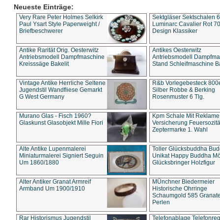
Neueste Einträge:
Very Rare Peter Holmes Selkirk
Sektgläser Sektschalen 
Paul Ysart Style Paperweight /
Luminarc Cavalier Rot 70
Briefbeschwerer
Design Klassiker
Antike Rarität Orig. Oesterwitz
Antikes Oesterwitz
Antriebsmodell Dampfmaschine
Antriebsmodell Dampfma
Kreisssäge Bakelit
Stand Schleifmaschine Ba
Vintage Antike Herrliche Seltene
R&b Vorlegebesteck 800
Jugendstil Wandfliese Gemarkt
Silber Robbe & Berking
G West Germany
Rosenmuster 6 Tlg.
Murano Glas - Fisch 1960?
Kpm Schale Mit Reklame
Glaskunst Glasobjekt Mille Fiori
Versicherung Feuersozitä
Zeptermarke 1. Wahl
Alte Antike Lupenmalerei
Toller Glücksbuddha Bu
Miniaturmalerei Signiert Seguin
Unikat Happy Buddha M
Um 1860/1880
Glücksbringer Holzfigur
Alter Antiker Granat Armreif
MÜnchner Biedermeier
Armband Um 1900/1910
Historische Ohrringe
Schaumgold 585 Granate 
Perlen
Rar Historismus Jugendstil
Telefonablage Telefonreg