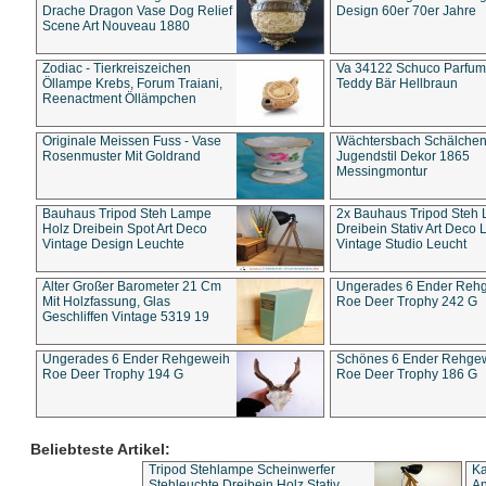
Drache Dragon Vase Dog Relief
Design 60er 70er Jahre
Scene Art Nouveau 1880
Zodiac - Tierkreiszeichen
Va 34122 Schuco Parfum 
Öllampe Krebs, Forum Traiani,
Teddy Bär Hellbraun
Reenactment Öllämpchen
Originale Meissen Fuss - Vase
Wächtersbach Schälche
Rosenmuster Mit Goldrand
Jugendstil Dekor 1865
Messingmontur
Bauhaus Tripod Steh Lampe
2x Bauhaus Tripod Steh
Holz Dreibein Spot Art Deco
Dreibein Stativ Art Deco L
Vintage Design Leuchte
Vintage Studio Leucht
Alter Großer Barometer 21 Cm
Ungerades 6 Ender Reh
Mit Holzfassung, Glas
Roe Deer Trophy 242 G
Geschliffen Vintage 5319 19
Ungerades 6 Ender Rehgeweih
Schönes 6 Ender Rehge
Roe Deer Trophy 194 G
Roe Deer Trophy 186 G
Beliebteste Artikel:
Tripod Stehlampe Scheinwerfer
Ka
Stehleuchte Dreibein Holz Stativ
An