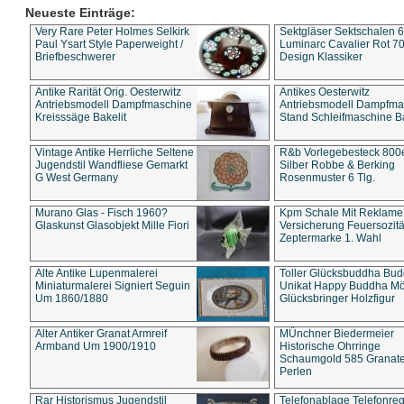
Neueste Einträge:
Very Rare Peter Holmes Selkirk
Sektgläser Sektschalen 
Paul Ysart Style Paperweight /
Luminarc Cavalier Rot 70
Briefbeschwerer
Design Klassiker
Antike Rarität Orig. Oesterwitz
Antikes Oesterwitz
Antriebsmodell Dampfmaschine
Antriebsmodell Dampfma
Kreisssäge Bakelit
Stand Schleifmaschine Ba
Vintage Antike Herrliche Seltene
R&b Vorlegebesteck 800
Jugendstil Wandfliese Gemarkt
Silber Robbe & Berking
G West Germany
Rosenmuster 6 Tlg.
Murano Glas - Fisch 1960?
Kpm Schale Mit Reklame
Glaskunst Glasobjekt Mille Fiori
Versicherung Feuersozitä
Zeptermarke 1. Wahl
Alte Antike Lupenmalerei
Toller Glücksbuddha Bu
Miniaturmalerei Signiert Seguin
Unikat Happy Buddha M
Um 1860/1880
Glücksbringer Holzfigur
Alter Antiker Granat Armreif
MÜnchner Biedermeier
Armband Um 1900/1910
Historische Ohrringe
Schaumgold 585 Granate 
Perlen
Rar Historismus Jugendstil
Telefonablage Telefonreg