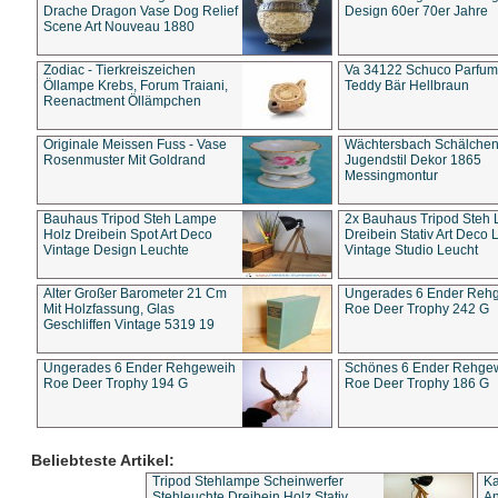
Drache Dragon Vase Dog Relief
Design 60er 70er Jahre
Scene Art Nouveau 1880
Zodiac - Tierkreiszeichen
Va 34122 Schuco Parfum 
Öllampe Krebs, Forum Traiani,
Teddy Bär Hellbraun
Reenactment Öllämpchen
Originale Meissen Fuss - Vase
Wächtersbach Schälche
Rosenmuster Mit Goldrand
Jugendstil Dekor 1865
Messingmontur
Bauhaus Tripod Steh Lampe
2x Bauhaus Tripod Steh
Holz Dreibein Spot Art Deco
Dreibein Stativ Art Deco L
Vintage Design Leuchte
Vintage Studio Leucht
Alter Großer Barometer 21 Cm
Ungerades 6 Ender Reh
Mit Holzfassung, Glas
Roe Deer Trophy 242 G
Geschliffen Vintage 5319 19
Ungerades 6 Ender Rehgeweih
Schönes 6 Ender Rehge
Roe Deer Trophy 194 G
Roe Deer Trophy 186 G
Beliebteste Artikel:
Tripod Stehlampe Scheinwerfer
Ka
Stehleuchte Dreibein Holz Stativ
An