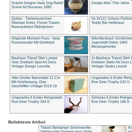
Drache Dragon Vase Dog Relief
Design 60er 70er Jahre
Scene Art Nouveau 1880
Zodiac - Tierkreiszeichen
Va 34122 Schuco Parfum 
Öllampe Krebs, Forum Traiani,
Teddy Bär Hellbraun
Reenactment Öllämpchen
Originale Meissen Fuss - Vase
Wächtersbach Schälche
Rosenmuster Mit Goldrand
Jugendstil Dekor 1865
Messingmontur
Bauhaus Tripod Steh Lampe
2x Bauhaus Tripod Steh
Holz Dreibein Spot Art Deco
Dreibein Stativ Art Deco L
Vintage Design Leuchte
Vintage Studio Leucht
Alter Großer Barometer 21 Cm
Ungerades 6 Ender Reh
Mit Holzfassung, Glas
Roe Deer Trophy 242 G
Geschliffen Vintage 5319 19
Ungerades 6 Ender Rehgeweih
Schönes 6 Ender Rehge
Roe Deer Trophy 194 G
Roe Deer Trophy 186 G
Beliebteste Artikel:
Tripod Stehlampe Scheinwerfer
Ka
Stehleuchte Dreibein Holz Stativ
An