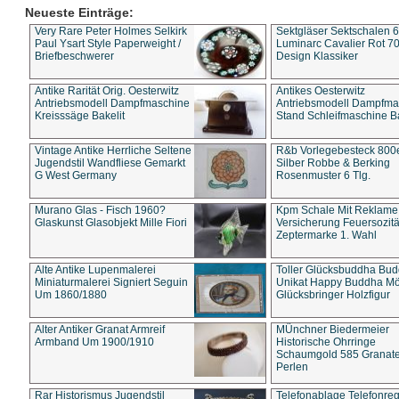
Neueste Einträge:
Very Rare Peter Holmes Selkirk
Sektgläser Sektschalen 
Paul Ysart Style Paperweight /
Luminarc Cavalier Rot 70
Briefbeschwerer
Design Klassiker
Antike Rarität Orig. Oesterwitz
Antikes Oesterwitz
Antriebsmodell Dampfmaschine
Antriebsmodell Dampfma
Kreisssäge Bakelit
Stand Schleifmaschine Ba
Vintage Antike Herrliche Seltene
R&b Vorlegebesteck 800
Jugendstil Wandfliese Gemarkt
Silber Robbe & Berking
G West Germany
Rosenmuster 6 Tlg.
Murano Glas - Fisch 1960?
Kpm Schale Mit Reklame
Glaskunst Glasobjekt Mille Fiori
Versicherung Feuersozitä
Zeptermarke 1. Wahl
Alte Antike Lupenmalerei
Toller Glücksbuddha Bu
Miniaturmalerei Signiert Seguin
Unikat Happy Buddha M
Um 1860/1880
Glücksbringer Holzfigur
Alter Antiker Granat Armreif
MÜnchner Biedermeier
Armband Um 1900/1910
Historische Ohrringe
Schaumgold 585 Granate 
Perlen
Rar Historismus Jugendstil
Telefonablage Telefonreg