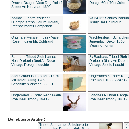
Drache Dragon Vase Dog Relief
Design 60er 70er Jahre
Scene Art Nouveau 1880
Zodiac - Tierkreiszeichen
Va 34122 Schuco Parfum 
Öllampe Krebs, Forum Traiani,
Teddy Bär Hellbraun
Reenactment Öllämpchen
Originale Meissen Fuss - Vase
Wächtersbach Schälche
Rosenmuster Mit Goldrand
Jugendstil Dekor 1865
Messingmontur
Bauhaus Tripod Steh Lampe
2x Bauhaus Tripod Steh
Holz Dreibein Spot Art Deco
Dreibein Stativ Art Deco L
Vintage Design Leuchte
Vintage Studio Leucht
Alter Großer Barometer 21 Cm
Ungerades 6 Ender Reh
Mit Holzfassung, Glas
Roe Deer Trophy 242 G
Geschliffen Vintage 5319 19
Ungerades 6 Ender Rehgeweih
Schönes 6 Ender Rehge
Roe Deer Trophy 194 G
Roe Deer Trophy 186 G
Beliebteste Artikel:
Tripod Stehlampe Scheinwerfer
Ka
Stehleuchte Dreibein Holz Stativ
An