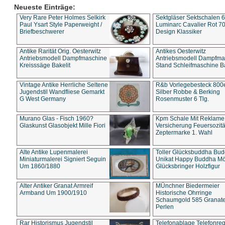
Neueste Einträge:
Very Rare Peter Holmes Selkirk
Sektgläser Sektschalen 
Paul Ysart Style Paperweight /
Luminarc Cavalier Rot 70
Briefbeschwerer
Design Klassiker
Antike Rarität Orig. Oesterwitz
Antikes Oesterwitz
Antriebsmodell Dampfmaschine
Antriebsmodell Dampfma
Kreisssäge Bakelit
Stand Schleifmaschine Ba
Vintage Antike Herrliche Seltene
R&b Vorlegebesteck 800
Jugendstil Wandfliese Gemarkt
Silber Robbe & Berking
G West Germany
Rosenmuster 6 Tlg.
Murano Glas - Fisch 1960?
Kpm Schale Mit Reklame
Glaskunst Glasobjekt Mille Fiori
Versicherung Feuersozitä
Zeptermarke 1. Wahl
Alte Antike Lupenmalerei
Toller Glücksbuddha Bu
Miniaturmalerei Signiert Seguin
Unikat Happy Buddha M
Um 1860/1880
Glücksbringer Holzfigur
Alter Antiker Granat Armreif
MÜnchner Biedermeier
Armband Um 1900/1910
Historische Ohrringe
Schaumgold 585 Granate 
Perlen
Rar Historismus Jugendstil
Telefonablage Telefonreg