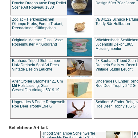
Drache Dragon Vase Dog Relief
Design 60er 70er Jahre
Scene Art Nouveau 1880
Zodiac - Tierkreiszeichen
Va 34122 Schuco Parfum 
Öllampe Krebs, Forum Traiani,
Teddy Bär Hellbraun
Reenactment Öllämpchen
Originale Meissen Fuss - Vase
Wächtersbach Schälche
Rosenmuster Mit Goldrand
Jugendstil Dekor 1865
Messingmontur
Bauhaus Tripod Steh Lampe
2x Bauhaus Tripod Steh
Holz Dreibein Spot Art Deco
Dreibein Stativ Art Deco L
Vintage Design Leuchte
Vintage Studio Leucht
Alter Großer Barometer 21 Cm
Ungerades 6 Ender Reh
Mit Holzfassung, Glas
Roe Deer Trophy 242 G
Geschliffen Vintage 5319 19
Ungerades 6 Ender Rehgeweih
Schönes 6 Ender Rehge
Roe Deer Trophy 194 G
Roe Deer Trophy 186 G
Beliebteste Artikel:
Tripod Stehlampe Scheinwerfer
Ka
Stehleuchte Dreibein Holz Stativ
An