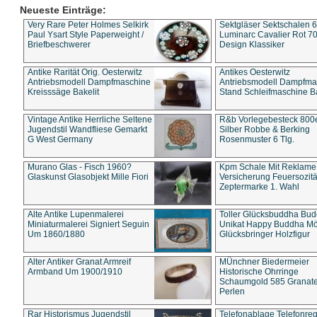
Neueste Einträge:
Very Rare Peter Holmes Selkirk
Sektgläser Sektschalen 
Paul Ysart Style Paperweight /
Luminarc Cavalier Rot 70
Briefbeschwerer
Design Klassiker
Antike Rarität Orig. Oesterwitz
Antikes Oesterwitz
Antriebsmodell Dampfmaschine
Antriebsmodell Dampfma
Kreisssäge Bakelit
Stand Schleifmaschine Ba
Vintage Antike Herrliche Seltene
R&b Vorlegebesteck 800
Jugendstil Wandfliese Gemarkt
Silber Robbe & Berking
G West Germany
Rosenmuster 6 Tlg.
Murano Glas - Fisch 1960?
Kpm Schale Mit Reklame
Glaskunst Glasobjekt Mille Fiori
Versicherung Feuersozitä
Zeptermarke 1. Wahl
Alte Antike Lupenmalerei
Toller Glücksbuddha Bu
Miniaturmalerei Signiert Seguin
Unikat Happy Buddha M
Um 1860/1880
Glücksbringer Holzfigur
Alter Antiker Granat Armreif
MÜnchner Biedermeier
Armband Um 1900/1910
Historische Ohrringe
Schaumgold 585 Granate 
Perlen
Rar Historismus Jugendstil
Telefonablage Telefonreg