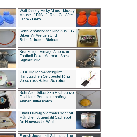
Walt Disney Micky Maus - Mickey
Mouse - " Füße " - Rot - Ca. 80er
Jahre - Deko
Sehr Schöner Alter Ring Aus 935
Silber Mit Weißen Und
Rubinfarbenen Steinen
Bronzefigur Vintage American
Football Pokal Marmor - Sockel
Signiert Milo
20 X Triglides 4 Webgürtel
Handtaschen Geldbeutel Ring
Verschluss Haken Schieber
Sehr Alter Silber 835 Fischpunze
Fischland Bernsteinanhänger
Amber Butterscotch
Email Ludwig Vierthaler Winhart
MÜnchen Jugendstil Cachepot
Art Nouveau 5c Wmf
French Jugendstil Schmetterling