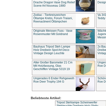
Drache Dragon Vase Dog Relief
Design
Scene Art Nouveau 1880
Zodiac - Tierkreiszeichen
Va 341
Öllampe Krebs, Forum Traiani,
Teddy 
Reenactment Öllämpchen
Originale Meissen Fuss - Vase
Wächt
Rosenmuster Mit Goldrand
Jugend
Messi
Bauhaus Tripod Steh Lampe
2x Ba
Holz Dreibein Spot Art Deco
Dreibe
Vintage Design Leuchte
Vintag
Alter Großer Barometer 21 Cm
Unger
Mit Holzfassung, Glas
Roe D
Geschliffen Vintage 5319 19
Ungerades 6 Ender Rehgeweih
Schön
Roe Deer Trophy 194 G
Roe D
Beliebteste Artikel:
Tripod Stehlampe Scheinwerfer
Stehleuchte Dreibein Holz Stativ