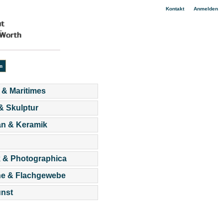
|
Kontakt
Anmelden
 & Maritimes
 & Skulptur
an & Keramik
 & Photographica
he & Flachgewebe
nst