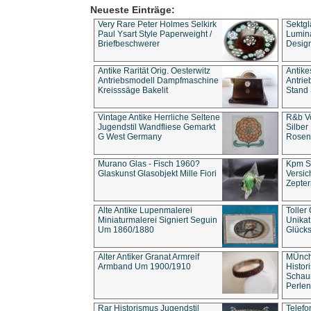
Neueste Einträge:
Very Rare Peter Holmes Selkirk
Sektgl
Paul Ysart Style Paperweight /
Lumina
Briefbeschwerer
Design
Antike Rarität Orig. Oesterwitz
Antike
Antriebsmodell Dampfmaschine
Antri
Kreisssäge Bakelit
Stand 
Vintage Antike Herrliche Seltene
R&b Vo
Jugendstil Wandfliese Gemarkt
Silber
G West Germany
Rosenm
Murano Glas - Fisch 1960?
Kpm S
Glaskunst Glasobjekt Mille Fiori
Versic
Zepter
Alte Antike Lupenmalerei
Toller
Miniaturmalerei Signiert Seguin
Unika
Um 1860/1880
Glücks
Alter Antiker Granat Armreif
MÜnch
Armband Um 1900/1910
Histor
Schaum
Perlen
Rar Historismus Jugendstil
Telefo