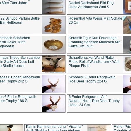
 60er 70er Jahre
Dackel Dachshund Bild Dog
Hund Art Nouveau Wmf S
22 Schuco Parfum Bottle
Rosenthal Vita Weiss Matt Schale
Bär Hellbraun
26 Cm
ersbach Schälchen
Keramik Figur Kurt Feuerriegel
stil Dekor 1865
Frohburg Sachsen Mädchen Mit
ngmontur
Katze Um 1915
uhaus Tripod Steh Lampe
Schaeffenacker Wand Platte
in Stativ Art Deco Loft
Fliese Relief Wandkeramik Wall
e Studio Leucht
Plaque Fisch
ades 6 Ender Rehgeweih
Schönes 6 Ender Rehgeweih
eer Trophy 242 G
Roe Deer Trophy 224 G
es 6 Ender Rehgeweih
6 Ender Rehgeweih Auf
eer Trophy 186 G
Naturholzbrett Roe Deer Trophy
Höhe: 34 Cm
Kamin Kaminumrandung " Victoria "
Fisher Pri
Antik Shabby Umrandung Vintage
Zubehör, V