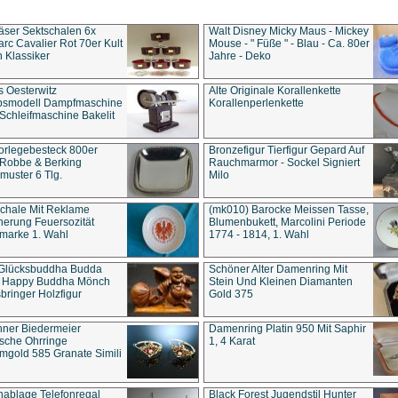
äser Sektschalen 6x
Walt Disney Micky Maus - Mickey
rc Cavalier Rot 70er Kult
Mouse - " Füße " - Blau - Ca. 80er
 Klassiker
Jahre - Deko
s Oesterwitz
Alte Originale Korallenkette
ebsmodell Dampfmaschine
Korallenperlenkette
Schleifmaschine Bakelit
rlegebesteck 800er
Bronzefigur Tierfigur Gepard Auf
 Robbe & Berking
Rauchmarmor - Sockel Signiert
uster 6 Tlg.
Milo
chale Mit Reklame
(mk010) Barocke Meissen Tasse,
herung Feuersozität
Blumenbukett, Marcolini Periode
marke 1. Wahl
1774 - 1814, 1. Wahl
 Glücksbuddha Budda
Schöner Alter Damenring Mit
t Happy Buddha Mönch
Stein Und Kleinen Diamanten
bringer Holzfigur
Gold 375
ner Biedermeier
Damenring Platin 950 Mit Saphir
ische Ohrringe
1, 4 Karat
gold 585 Granate Simili
nablage Telefonregal
Black Forest Jugendstil Hunter