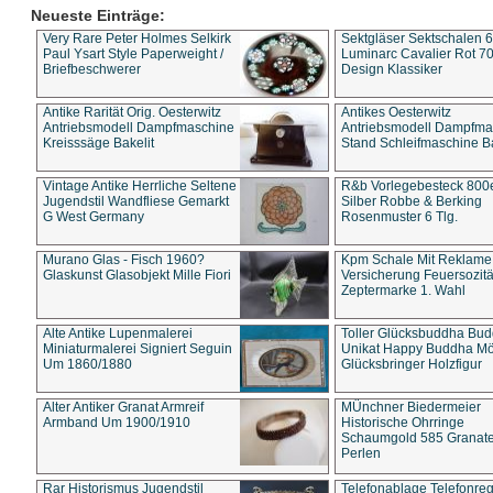
Neueste Einträge:
Very Rare Peter Holmes Selkirk
Sektgläser Sektschalen 
Paul Ysart Style Paperweight /
Luminarc Cavalier Rot 70
Briefbeschwerer
Design Klassiker
Antike Rarität Orig. Oesterwitz
Antikes Oesterwitz
Antriebsmodell Dampfmaschine
Antriebsmodell Dampfma
Kreisssäge Bakelit
Stand Schleifmaschine Ba
Vintage Antike Herrliche Seltene
R&b Vorlegebesteck 800
Jugendstil Wandfliese Gemarkt
Silber Robbe & Berking
G West Germany
Rosenmuster 6 Tlg.
Murano Glas - Fisch 1960?
Kpm Schale Mit Reklame
Glaskunst Glasobjekt Mille Fiori
Versicherung Feuersozitä
Zeptermarke 1. Wahl
Alte Antike Lupenmalerei
Toller Glücksbuddha Bu
Miniaturmalerei Signiert Seguin
Unikat Happy Buddha M
Um 1860/1880
Glücksbringer Holzfigur
Alter Antiker Granat Armreif
MÜnchner Biedermeier
Armband Um 1900/1910
Historische Ohrringe
Schaumgold 585 Granate 
Perlen
Rar Historismus Jugendstil
Telefonablage Telefonreg