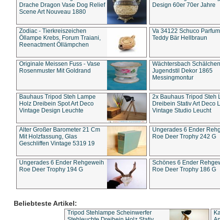
Drache Dragon Vase Dog Relief
Design 60er 70er Jahre
Scene Art Nouveau 1880
Zodiac - Tierkreiszeichen
Va 34122 Schuco Parfum 
Öllampe Krebs, Forum Traiani,
Teddy Bär Hellbraun
Reenactment Öllämpchen
Originale Meissen Fuss - Vase
Wächtersbach Schälche
Rosenmuster Mit Goldrand
Jugendstil Dekor 1865
Messingmontur
Bauhaus Tripod Steh Lampe
2x Bauhaus Tripod Steh
Holz Dreibein Spot Art Deco
Dreibein Stativ Art Deco L
Vintage Design Leuchte
Vintage Studio Leucht
Alter Großer Barometer 21 Cm
Ungerades 6 Ender Reh
Mit Holzfassung, Glas
Roe Deer Trophy 242 G
Geschliffen Vintage 5319 19
Ungerades 6 Ender Rehgeweih
Schönes 6 Ender Rehge
Roe Deer Trophy 194 G
Roe Deer Trophy 186 G
Beliebteste Artikel:
Tripod Stehlampe Scheinwerfer
Ka
Stehleuchte Dreibein Holz Stativ
An