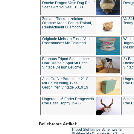
Drache Dragon Vase Dog Relief
Design
Scene Art Nouveau 1880
Zodiac - Tierkreiszeichen
Va 341
Öllampe Krebs, Forum Traiani,
Teddy 
Reenactment Öllämpchen
Originale Meissen Fuss - Vase
Wächt
Rosenmuster Mit Goldrand
Jugend
Messi
Bauhaus Tripod Steh Lampe
2x Ba
Holz Dreibein Spot Art Deco
Dreibe
Vintage Design Leuchte
Vintag
Alter Großer Barometer 21 Cm
Unger
Mit Holzfassung, Glas
Roe D
Geschliffen Vintage 5319 19
Ungerades 6 Ender Rehgeweih
Schön
Roe Deer Trophy 194 G
Roe D
Beliebteste Artikel:
Tripod Stehlampe Scheinwerfer
Stehleuchte Dreibein Holz Stativ