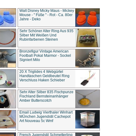
Walt Disney Micky Maus - Mickey
Mouse - " Füße " - Rot - Ca. 80er
Jahre - Deko
Sehr Schöner Alter Ring Aus 935
Silber Mit Weißen Und
Rubinfarbenen Steinen
Bronzefigur Vintage American
Football Pokal Marmor - Sockel
Signiert Milo
20 X Triglides 4 Webgürtel
Handtaschen Geldbeutel Ring
Verschluss Haken Schieber
Sehr Alter Silber 835 Fischpunze
Fischland Bernsteinanhänger
Amber Butterscotch
Email Ludwig Vierthaler Winhart
MÜnchen Jugendstil Cachepot
Art Nouveau 5c Wmf
French Jugendstil Schmetterling