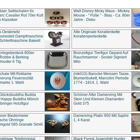
äser Sektschalen 6x
Walt Disney Micky Maus - Mickey
rc Cavalier Rot 70er Kult
Mouse - " Füße " - Blau - Ca. 80er
 Klassiker
Jahre - Deko
s Oesterwitz
Alte Originale Korallenkette
ebsmodell Dampfmaschine
Korallenperlenkette
Schleifmaschine Bakelit
rlegebesteck 800er
Bronzefigur Tierfigur Gepard Auf
 Robbe & Berking
Rauchmarmor - Sockel Signiert
uster 6 Tlg.
Milo
chale Mit Reklame
(mk010) Barocke Meissen Tasse,
herung Feuersozität
Blumenbukett, Marcolini Periode
marke 1. Wahl
1774 - 1814, 1. Wahl
 Glücksbuddha Budda
Schöner Alter Damenring Mit
t Happy Buddha Mönch
Stein Und Kleinen Diamanten
bringer Holzfigur
Gold 375
ner Biedermeier
Damenring Platin 950 Mit Saphir
ische Ohrringe
1, 4 Karat
gold 585 Granate Simili
nablage Telefonregal
Black Forest Jugendstil Hunter