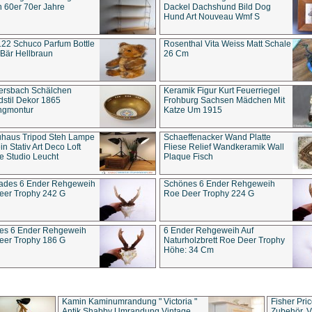
 60er 70er Jahre
Dackel Dachshund Bild Dog
Hund Art Nouveau Wmf S
22 Schuco Parfum Bottle
Rosenthal Vita Weiss Matt Schale
Bär Hellbraun
26 Cm
ersbach Schälchen
Keramik Figur Kurt Feuerriegel
stil Dekor 1865
Frohburg Sachsen Mädchen Mit
ngmontur
Katze Um 1915
uhaus Tripod Steh Lampe
Schaeffenacker Wand Platte
in Stativ Art Deco Loft
Fliese Relief Wandkeramik Wall
e Studio Leucht
Plaque Fisch
ades 6 Ender Rehgeweih
Schönes 6 Ender Rehgeweih
eer Trophy 242 G
Roe Deer Trophy 224 G
es 6 Ender Rehgeweih
6 Ender Rehgeweih Auf
eer Trophy 186 G
Naturholzbrett Roe Deer Trophy
Höhe: 34 Cm
Kamin Kaminumrandung " Victoria "
Fisher Pri
Antik Shabby Umrandung Vintage
Zubehör, V