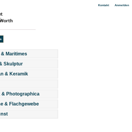
|
Kontakt
Anmelden
 & Maritimes
 & Skulptur
an & Keramik
 & Photographica
he & Flachgewebe
nst