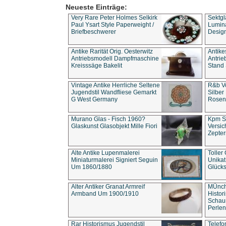
Neueste Einträge:
Very Rare Peter Holmes Selkirk
Sektgl
Paul Ysart Style Paperweight /
Lumina
Briefbeschwerer
Design
Antike Rarität Orig. Oesterwitz
Antike
Antriebsmodell Dampfmaschine
Antri
Kreisssäge Bakelit
Stand 
Vintage Antike Herrliche Seltene
R&b Vo
Jugendstil Wandfliese Gemarkt
Silber
G West Germany
Rosenm
Murano Glas - Fisch 1960?
Kpm S
Glaskunst Glasobjekt Mille Fiori
Versic
Zepter
Alte Antike Lupenmalerei
Toller
Miniaturmalerei Signiert Seguin
Unika
Um 1860/1880
Glücks
Alter Antiker Granat Armreif
MÜnch
Armband Um 1900/1910
Histor
Schaum
Perlen
Rar Historismus Jugendstil
Telefo