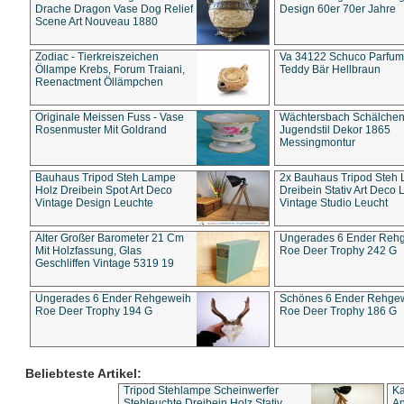
Drache Dragon Vase Dog Relief
Design 60er 70er Jahre
Scene Art Nouveau 1880
Zodiac - Tierkreiszeichen
Va 34122 Schuco Parfum 
Öllampe Krebs, Forum Traiani,
Teddy Bär Hellbraun
Reenactment Öllämpchen
Originale Meissen Fuss - Vase
Wächtersbach Schälche
Rosenmuster Mit Goldrand
Jugendstil Dekor 1865
Messingmontur
Bauhaus Tripod Steh Lampe
2x Bauhaus Tripod Steh
Holz Dreibein Spot Art Deco
Dreibein Stativ Art Deco L
Vintage Design Leuchte
Vintage Studio Leucht
Alter Großer Barometer 21 Cm
Ungerades 6 Ender Reh
Mit Holzfassung, Glas
Roe Deer Trophy 242 G
Geschliffen Vintage 5319 19
Ungerades 6 Ender Rehgeweih
Schönes 6 Ender Rehge
Roe Deer Trophy 194 G
Roe Deer Trophy 186 G
Beliebteste Artikel:
Tripod Stehlampe Scheinwerfer
Ka
Stehleuchte Dreibein Holz Stativ
An