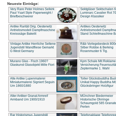
Neueste Einträge:
Very Rare Peter Holmes Selkirk
Sektgläser Sektschalen 
Paul Ysart Style Paperweight /
Luminarc Cavalier Rot 70
Briefbeschwerer
Design Klassiker
Antike Rarität Orig. Oesterwitz
Antikes Oesterwitz
Antriebsmodell Dampfmaschine
Antriebsmodell Dampfma
Kreisssäge Bakelit
Stand Schleifmaschine Ba
Vintage Antike Herrliche Seltene
R&b Vorlegebesteck 800
Jugendstil Wandfliese Gemarkt
Silber Robbe & Berking
G West Germany
Rosenmuster 6 Tlg.
Murano Glas - Fisch 1960?
Kpm Schale Mit Reklame
Glaskunst Glasobjekt Mille Fiori
Versicherung Feuersozitä
Zeptermarke 1. Wahl
Alte Antike Lupenmalerei
Toller Glücksbuddha Bu
Miniaturmalerei Signiert Seguin
Unikat Happy Buddha M
Um 1860/1880
Glücksbringer Holzfigur
Alter Antiker Granat Armreif
MÜnchner Biedermeier
Armband Um 1900/1910
Historische Ohrringe
Schaumgold 585 Granate 
Perlen
Rar Historismus Jugendstil
Telefonablage Telefonreg