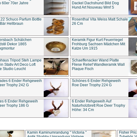
 60er 70er Jahre
Dackel Dachshund Bild Dog
Hund Art Nouveau Wmf S
22 Schuco Parfum Bottle
Rosenthal Vita Weiss Matt Schale
Bär Hellbraun
26 Cm
ersbach Schälchen
Keramik Figur Kurt Feuerriegel
stil Dekor 1865
Frohburg Sachsen Mädchen Mit
ngmontur
Katze Um 1915
uhaus Tripod Steh Lampe
Schaeffenacker Wand Platte
in Stativ Art Deco Loft
Fliese Relief Wandkeramik Wall
e Studio Leucht
Plaque Fisch
ades 6 Ender Rehgeweih
Schönes 6 Ender Rehgeweih
eer Trophy 242 G
Roe Deer Trophy 224 G
es 6 Ender Rehgeweih
6 Ender Rehgeweih Auf
eer Trophy 186 G
Naturholzbrett Roe Deer Trophy
Höhe: 34 Cm
Kamin Kaminumrandung " Victoria "
Fisher Pri
Antik Shabby Umrandung Vintage
Zubehör, V