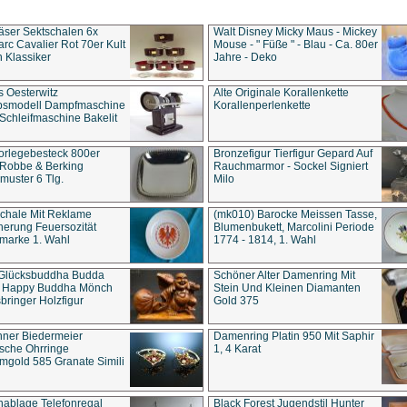
äser Sektschalen 6x
Walt Disney Micky Maus - Mickey
rc Cavalier Rot 70er Kult
Mouse - " Füße " - Blau - Ca. 80er
 Klassiker
Jahre - Deko
s Oesterwitz
Alte Originale Korallenkette
ebsmodell Dampfmaschine
Korallenperlenkette
Schleifmaschine Bakelit
rlegebesteck 800er
Bronzefigur Tierfigur Gepard Auf
 Robbe & Berking
Rauchmarmor - Sockel Signiert
uster 6 Tlg.
Milo
chale Mit Reklame
(mk010) Barocke Meissen Tasse,
herung Feuersozität
Blumenbukett, Marcolini Periode
marke 1. Wahl
1774 - 1814, 1. Wahl
 Glücksbuddha Budda
Schöner Alter Damenring Mit
t Happy Buddha Mönch
Stein Und Kleinen Diamanten
bringer Holzfigur
Gold 375
ner Biedermeier
Damenring Platin 950 Mit Saphir
ische Ohrringe
1, 4 Karat
gold 585 Granate Simili
nablage Telefonregal
Black Forest Jugendstil Hunter