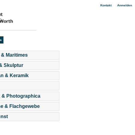
|
Kontakt
Anmelden
 & Maritimes
 & Skulptur
an & Keramik
 & Photographica
he & Flachgewebe
nst