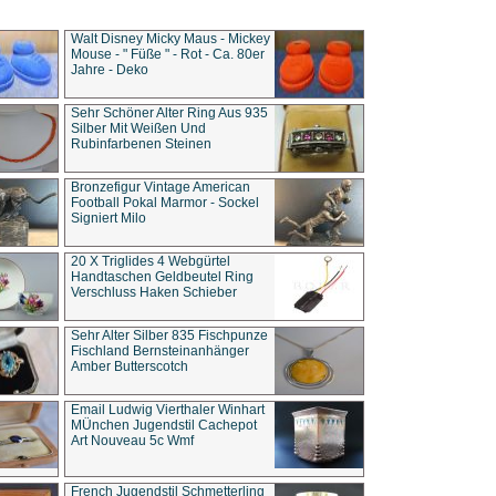
Walt Disney Micky Maus - Mickey
Mouse - " Füße " - Rot - Ca. 80er
Jahre - Deko
Sehr Schöner Alter Ring Aus 935
Silber Mit Weißen Und
Rubinfarbenen Steinen
Bronzefigur Vintage American
Football Pokal Marmor - Sockel
Signiert Milo
20 X Triglides 4 Webgürtel
Handtaschen Geldbeutel Ring
Verschluss Haken Schieber
Sehr Alter Silber 835 Fischpunze
Fischland Bernsteinanhänger
Amber Butterscotch
Email Ludwig Vierthaler Winhart
MÜnchen Jugendstil Cachepot
Art Nouveau 5c Wmf
French Jugendstil Schmetterling