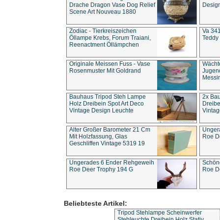
Drache Dragon Vase Dog Relief
Design
Scene Art Nouveau 1880
Zodiac - Tierkreiszeichen
Va 341
Öllampe Krebs, Forum Traiani,
Teddy 
Reenactment Öllämpchen
Originale Meissen Fuss - Vase
Wächt
Rosenmuster Mit Goldrand
Jugend
Messi
Bauhaus Tripod Steh Lampe
2x Ba
Holz Dreibein Spot Art Deco
Dreibe
Vintage Design Leuchte
Vintag
Alter Großer Barometer 21 Cm
Unger
Mit Holzfassung, Glas
Roe D
Geschliffen Vintage 5319 19
Ungerades 6 Ender Rehgeweih
Schön
Roe Deer Trophy 194 G
Roe D
Beliebteste Artikel:
Tripod Stehlampe Scheinwerfer
Stehleuchte Dreibein Holz Stativ