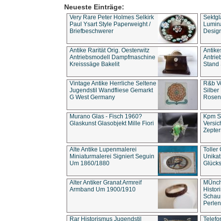
Neueste Einträge:
Very Rare Peter Holmes Selkirk
Sektgl
Paul Ysart Style Paperweight /
Lumina
Briefbeschwerer
Design
Antike Rarität Orig. Oesterwitz
Antike
Antriebsmodell Dampfmaschine
Antri
Kreisssäge Bakelit
Stand 
Vintage Antike Herrliche Seltene
R&b Vo
Jugendstil Wandfliese Gemarkt
Silber
G West Germany
Rosenm
Murano Glas - Fisch 1960?
Kpm S
Glaskunst Glasobjekt Mille Fiori
Versic
Zepter
Alte Antike Lupenmalerei
Toller
Miniaturmalerei Signiert Seguin
Unika
Um 1860/1880
Glücks
Alter Antiker Granat Armreif
MÜnch
Armband Um 1900/1910
Histor
Schaum
Perlen
Rar Historismus Jugendstil
Telefo