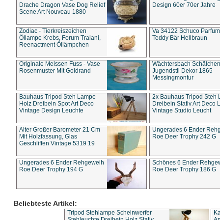
Drache Dragon Vase Dog Relief
Design 60er 70er Jahre
Scene Art Nouveau 1880
Zodiac - Tierkreiszeichen
Va 34122 Schuco Parfum 
Öllampe Krebs, Forum Traiani,
Teddy Bär Hellbraun
Reenactment Öllämpchen
Originale Meissen Fuss - Vase
Wächtersbach Schälche
Rosenmuster Mit Goldrand
Jugendstil Dekor 1865
Messingmontur
Bauhaus Tripod Steh Lampe
2x Bauhaus Tripod Steh
Holz Dreibein Spot Art Deco
Dreibein Stativ Art Deco L
Vintage Design Leuchte
Vintage Studio Leucht
Alter Großer Barometer 21 Cm
Ungerades 6 Ender Reh
Mit Holzfassung, Glas
Roe Deer Trophy 242 G
Geschliffen Vintage 5319 19
Ungerades 6 Ender Rehgeweih
Schönes 6 Ender Rehge
Roe Deer Trophy 194 G
Roe Deer Trophy 186 G
Beliebteste Artikel:
Tripod Stehlampe Scheinwerfer
Ka
Stehleuchte Dreibein Holz Stativ
An