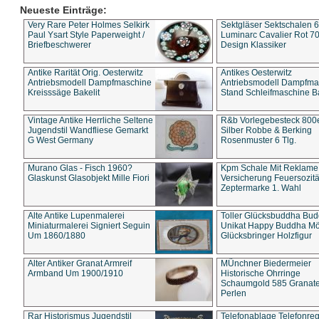
Neueste Einträge:
Very Rare Peter Holmes Selkirk
Sektgläser Sektschalen 
Paul Ysart Style Paperweight /
Luminarc Cavalier Rot 70
Briefbeschwerer
Design Klassiker
Antike Rarität Orig. Oesterwitz
Antikes Oesterwitz
Antriebsmodell Dampfmaschine
Antriebsmodell Dampfma
Kreisssäge Bakelit
Stand Schleifmaschine Ba
Vintage Antike Herrliche Seltene
R&b Vorlegebesteck 800
Jugendstil Wandfliese Gemarkt
Silber Robbe & Berking
G West Germany
Rosenmuster 6 Tlg.
Murano Glas - Fisch 1960?
Kpm Schale Mit Reklame
Glaskunst Glasobjekt Mille Fiori
Versicherung Feuersozitä
Zeptermarke 1. Wahl
Alte Antike Lupenmalerei
Toller Glücksbuddha Bu
Miniaturmalerei Signiert Seguin
Unikat Happy Buddha M
Um 1860/1880
Glücksbringer Holzfigur
Alter Antiker Granat Armreif
MÜnchner Biedermeier
Armband Um 1900/1910
Historische Ohrringe
Schaumgold 585 Granate 
Perlen
Rar Historismus Jugendstil
Telefonablage Telefonreg