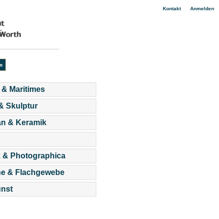
|
Kontakt
Anmelden
 & Maritimes
 & Skulptur
an & Keramik
 & Photographica
he & Flachgewebe
nst