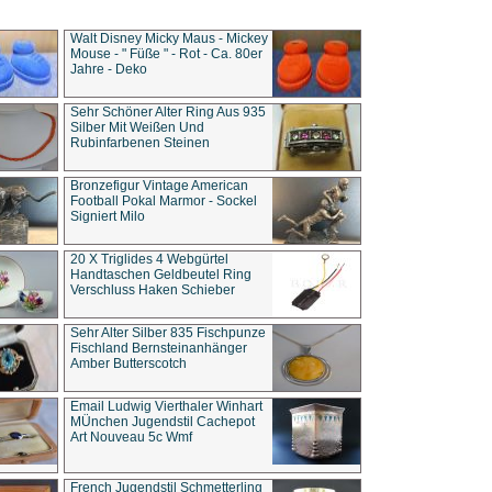
Walt Disney Micky Maus - Mickey
Mouse - " Füße " - Rot - Ca. 80er
Jahre - Deko
Sehr Schöner Alter Ring Aus 935
Silber Mit Weißen Und
Rubinfarbenen Steinen
Bronzefigur Vintage American
Football Pokal Marmor - Sockel
Signiert Milo
20 X Triglides 4 Webgürtel
Handtaschen Geldbeutel Ring
Verschluss Haken Schieber
Sehr Alter Silber 835 Fischpunze
Fischland Bernsteinanhänger
Amber Butterscotch
Email Ludwig Vierthaler Winhart
MÜnchen Jugendstil Cachepot
Art Nouveau 5c Wmf
French Jugendstil Schmetterling