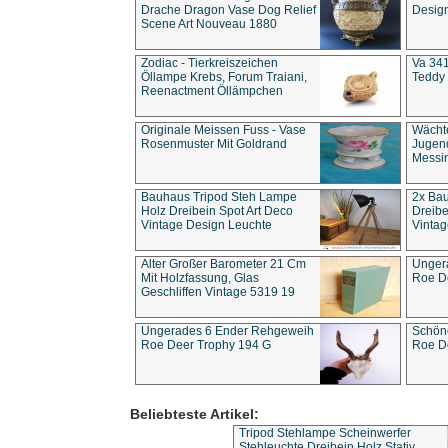
Drache Dragon Vase Dog Relief
Design
Scene Art Nouveau 1880
Zodiac - Tierkreiszeichen
Va 341
Öllampe Krebs, Forum Traiani,
Teddy 
Reenactment Öllämpchen
Originale Meissen Fuss - Vase
Wächt
Rosenmuster Mit Goldrand
Jugend
Messi
Bauhaus Tripod Steh Lampe
2x Ba
Holz Dreibein Spot Art Deco
Dreibe
Vintage Design Leuchte
Vintag
Alter Großer Barometer 21 Cm
Unger
Mit Holzfassung, Glas
Roe D
Geschliffen Vintage 5319 19
Ungerades 6 Ender Rehgeweih
Schön
Roe Deer Trophy 194 G
Roe D
Beliebteste Artikel:
Tripod Stehlampe Scheinwerfer
Stehleuchte Dreibein Holz Stativ