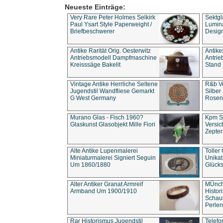
Neueste Einträge:
Very Rare Peter Holmes Selkirk
Sektgl
Paul Ysart Style Paperweight /
Lumina
Briefbeschwerer
Design
Antike Rarität Orig. Oesterwitz
Antike
Antriebsmodell Dampfmaschine
Antri
Kreisssäge Bakelit
Stand 
Vintage Antike Herrliche Seltene
R&b Vo
Jugendstil Wandfliese Gemarkt
Silber
G West Germany
Rosenm
Murano Glas - Fisch 1960?
Kpm S
Glaskunst Glasobjekt Mille Fiori
Versic
Zepter
Alte Antike Lupenmalerei
Toller
Miniaturmalerei Signiert Seguin
Unika
Um 1860/1880
Glücks
Alter Antiker Granat Armreif
MÜnch
Armband Um 1900/1910
Histor
Schaum
Perlen
Rar Historismus Jugendstil
Telefo