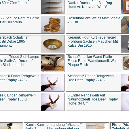
 60er 70er Jahre
Dackel Dachshund Bild Dog
Hund Art Nouveau Wmf S
22 Schuco Parfum Bottle
Rosenthal Vita Weiss Matt Schale
Bär Hellbraun
26 Cm
ersbach Schälchen
Keramik Figur Kurt Feuerriegel
stil Dekor 1865
Frohburg Sachsen Mädchen Mit
ngmontur
Katze Um 1915
uhaus Tripod Steh Lampe
Schaeffenacker Wand Platte
in Stativ Art Deco Loft
Fliese Relief Wandkeramik Wall
e Studio Leucht
Plaque Fisch
ades 6 Ender Rehgeweih
Schönes 6 Ender Rehgeweih
eer Trophy 242 G
Roe Deer Trophy 224 G
es 6 Ender Rehgeweih
6 Ender Rehgeweih Auf
eer Trophy 186 G
Naturholzbrett Roe Deer Trophy
Höhe: 34 Cm
Kamin Kaminumrandung " Victoria "
Fisher Pri
Antik Shabby Umrandung Vintage
Zubehör, V