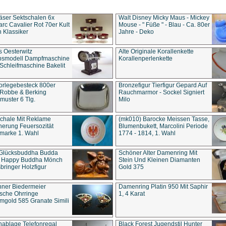
äser Sektschalen 6x
Walt Disney Micky Maus - Mickey
rc Cavalier Rot 70er Kult
Mouse - " Füße " - Blau - Ca. 80er
 Klassiker
Jahre - Deko
s Oesterwitz
Alte Originale Korallenkette
ebsmodell Dampfmaschine
Korallenperlenkette
Schleifmaschine Bakelit
rlegebesteck 800er
Bronzefigur Tierfigur Gepard Auf
 Robbe & Berking
Rauchmarmor - Sockel Signiert
uster 6 Tlg.
Milo
chale Mit Reklame
(mk010) Barocke Meissen Tasse,
herung Feuersozität
Blumenbukett, Marcolini Periode
marke 1. Wahl
1774 - 1814, 1. Wahl
 Glücksbuddha Budda
Schöner Alter Damenring Mit
t Happy Buddha Mönch
Stein Und Kleinen Diamanten
bringer Holzfigur
Gold 375
ner Biedermeier
Damenring Platin 950 Mit Saphir
ische Ohrringe
1, 4 Karat
gold 585 Granate Simili
nablage Telefonregal
Black Forest Jugendstil Hunter